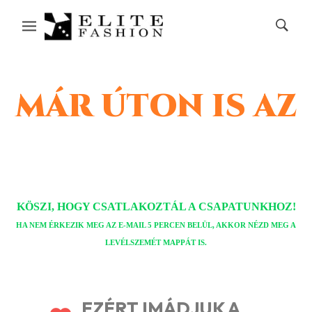
MÁR ÚTON IS AZ
AJÁNDÉK GUMIS ÖV
KUPONOD!
KÖSZI, HOGY CSATLAKOZTÁL A CSAPATUNKHOZ!
HA NEM ÉRKEZIK MEG AZ E-MAIL 5 PERCEN BELÜL, AKKOR NÉZD MEG A
LEVÉLSZEMÉT MAPPÁT IS.
EZÉRT IMÁDJUK A