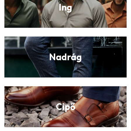
Ing
Nadrág
Cipő