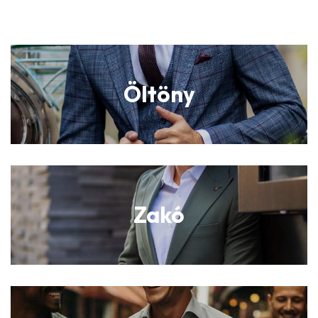
Öltöny
Zakó