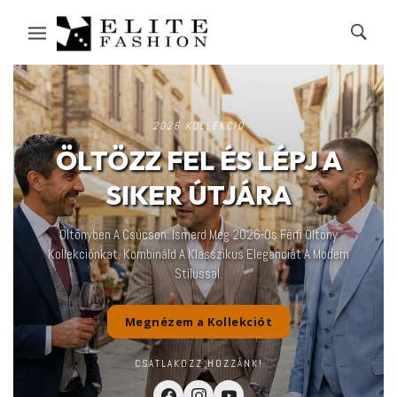
2026 KOLLEKCIÓ
ÖLTÖZZ FEL ÉS LÉPJ A
SIKER ÚTJÁRA
Öltönyben A Csúcson: Ismerd Meg 2026-Os Férfi Öltöny
Kollekciónkat. Kombináld A Klasszikus Eleganciát A Modern
Stílussal.
Megnézem a Kollekciót
CSATLAKOZZ HOZZÁNK!