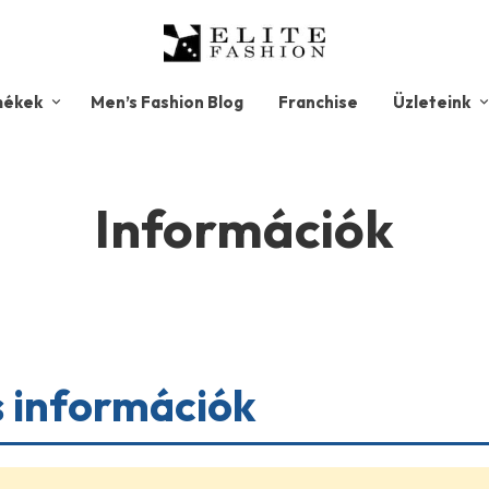
mékek
Men’s Fashion Blog
Franchise
Üzleteink
Információk
 információk