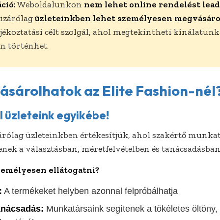
ció:
Weboldalunkon
nem lehet online rendelést lea
izárólag
üzleteinkben lehet személyesen megvásáro
ékoztatási célt szolgál, ahol megtekintheti kínálatunka
n történhet.
vásárolhatok az Elite Fashion-nél
 üzleteink egyikébe!
rólag üzleteinkben értékesítjük, ahol szakértő munka
enek a választásban, méretfelvételben és tanácsadásban
emélyesen ellátogatni?
:
A termékeket helyben azonnal felpróbálhatja
anácsadás:
Munkatársaink segítenek a tökéletes öltöny,