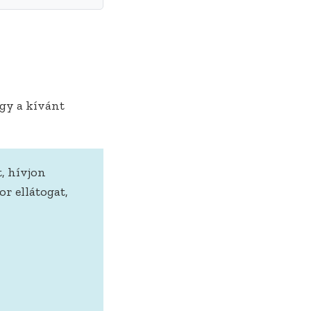
ogy a kívánt
, hívjon
r ellátogat,