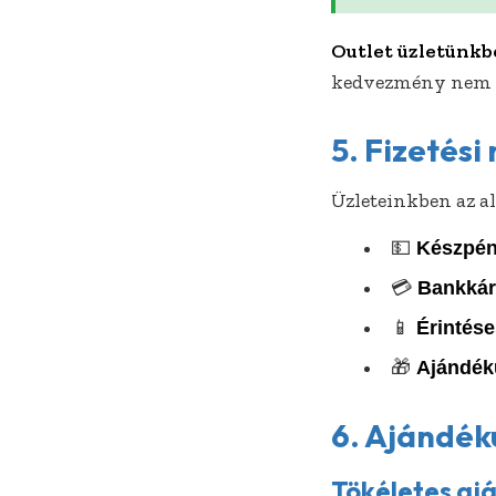
Outlet üzletünkb
kedvezmény nem é
5. Fizetés
Üzleteinkben az al
💵
Készpé
💳
Bankkár
📱
Érintése
🎁
Ajándék
6. Ajándék
Tökéletes aj