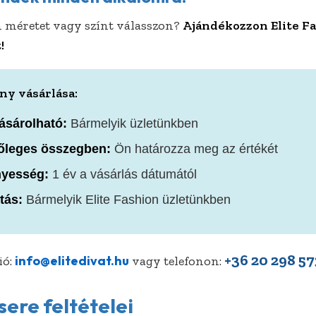
 méretet vagy színt válasszon?
Ajándékozzon Elite F
!
ny vásárlása:
sárolható:
Bármelyik üzletünkben
őleges összegben:
Ön határozza meg az értékét
nyesség:
1 év a vásárlás dátumától
tás:
Bármelyik Elite Fashion üzletünkben
+36 20 298 5
info@elitedivat.hu
ió:
vagy telefonon:
ere feltételei