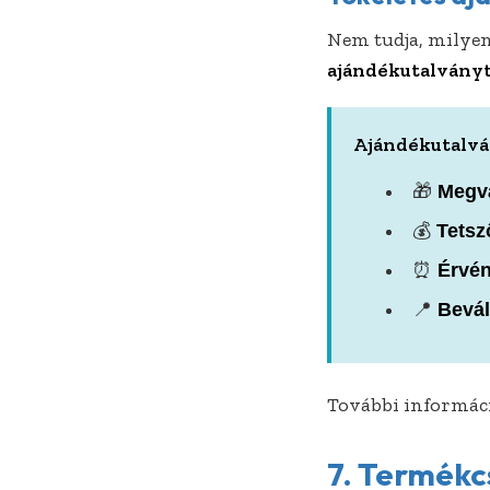
Nem tudja, milyen
ajándékutalványt
Ajándékutalvá
🎁
Megvá
💰
Tetsz
⏰
Érvé
📍
Bevál
További informác
7. Termékcs