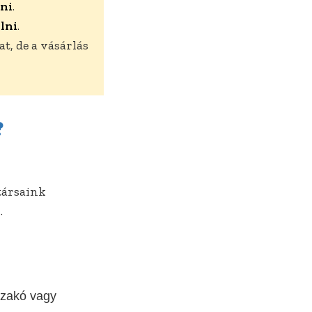
dni
.
lni
.
t, de a vásárlás
?
társaink
.
 zakó vagy