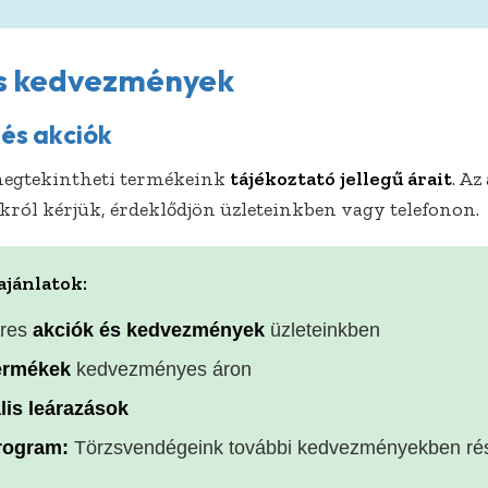
és kedvezmények
 és akciók
egtekintheti termékeink
tájékoztató jellegű árait
. Az
ókról kérjük, érdeklődjön üzleteinkben vagy telefonon.
ajánlatok:
res
akciók és kedvezmények
üzleteinkben
termékek
kedvezményes áron
lis leárazások
rogram:
Törzsvendégeink további kedvezményekben ré