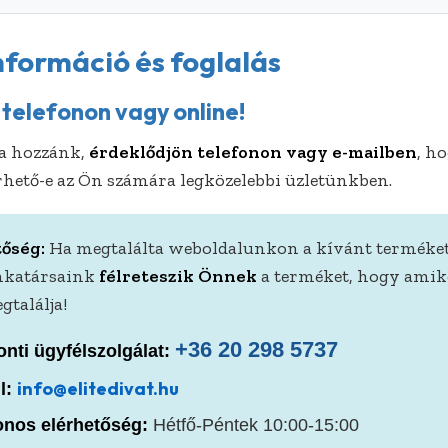
nformáció és foglalás
telefonon vagy online!
na hozzánk,
érdeklődjön telefonon vagy e-mailben
, h
rhető-e az Ön számára legközelebbi üzletünkben.
tőség:
Ha megtalálta weboldalunkon a kívánt terméket
nkatársaink
félreteszik Önnek
a terméket, hogy amiko
gtalálja!
+36 20 298 5737
nti ügyfélszolgálat:
info@elitedivat.hu
l:
onos elérhetőség:
Hétfő-Péntek 10:00-15:00