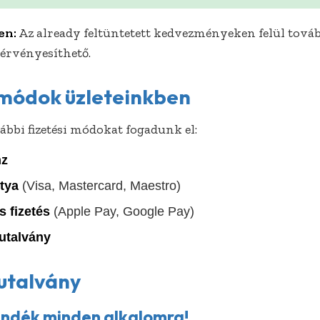
en:
Az already feltüntetett kedvezményeken felül tová
rvényesíthető.
i módok üzleteinkben
ábbi fizetési módokat fogadunk el:
nz
tya
(Visa, Mastercard, Maestro)
s fizetés
(Apple Pay, Google Pay)
utalvány
utalvány
ándék minden alkalomra!