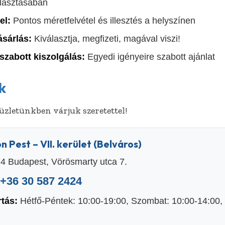
álasztásában
el:
Pontos méretfelvétel és illesztés a helyszínen
ásárlás:
Kiválasztja, megfizeti, magával viszi!
szabott kiszolgálás:
Egyedi igényeire szabott ajánlat
k
zletünkben várjuk szeretettel!
on Pest – VII. kerület (Belváros)
4 Budapest, Vörösmarty utca 7.
+36 30 587 2424
rtás:
Hétfő-Péntek: 10:00-19:00, Szombat: 10:00-14:00,