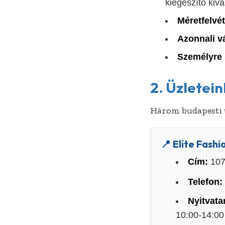
kiegészítő kiv
Méretfelvét
Azonnali v
Személyre 
2. Üzletein
Három budapesti ü
📍 Elite Fashi
Cím:
107
Telefon:
Nyitvata
10:00-14:00