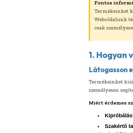
Fontos informá
Termékeinket k
Weboldalunk táj
csak személyese
1. Hogyan 
Látogasson el
Termékeinket kizá
személyesen segít
Miért érdemes sz
Kipróbálás
Szakértő t