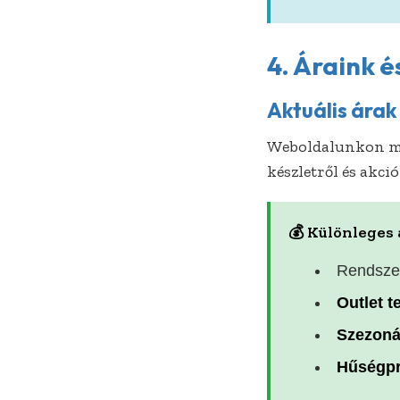
4. Áraink 
Aktuális árak
Weboldalunkon m
készletről és akci
💰 Különleges 
Rendsze
Outlet 
Szezoná
Hűségp