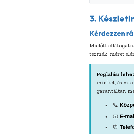
3. Készleti
Kérdezzen rá 
Mielőtt ellátogat
termék, méret elé
Foglalási lehe
minket, és mu
garantáltan me
📞
Közpo
📧
E-mai
⏰
Telef