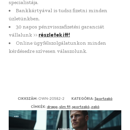
specialistája.
Bankkártyával is tudsz fizetni minden
üzletünkben.
30 napos pénzvisszafizetési garanciát
részletek itt!
vállalunk >>
Online ügyfélszolgálatunkon minden
kérdésedre szívesen válaszolunk.
OWN-20582-2
Sportzakó
CIKKSZÁM:
KATEGÓRIA:
drapp
slim fit
sportzakó
zakó
CÍMKÉK:
,
,
,