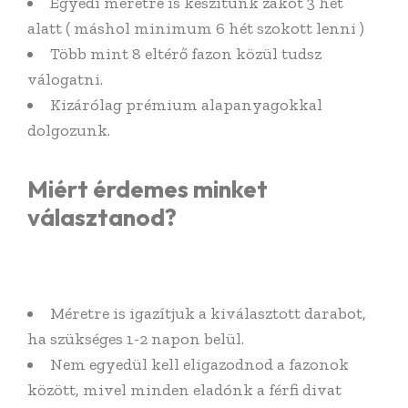
Egyedi méretre is készítünk zakót 3 hét
alatt ( máshol minimum 6 hét szokott lenni )
Több mint 8 eltérő fazon közül tudsz
válogatni.
Kizárólag prémium alapanyagokkal
dolgozunk.
Miért érdemes minket
választanod?
Méretre is igazítjuk a kiválasztott darabot,
ha szükséges 1-2 napon belül.
Nem egyedül kell eligazodnod a fazonok
között, mivel minden eladónk a férfi divat