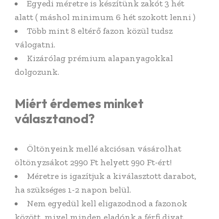
Egyedi méretre is készítünk zakót 3 hét
alatt ( máshol minimum 6 hét szokott lenni )
Több mint 8 eltérő fazon közül tudsz
válogatni.
Kizárólag prémium alapanyagokkal
dolgozunk.
Miért érdemes minket
választanod?
Öltönyeink mellé akciósan vásárolhat
öltönyzsákot 2990 Ft helyett 990 Ft-ért!
Méretre is igazítjuk a kiválasztott darabot,
ha szükséges 1-2 napon belül.
Nem egyedül kell eligazodnod a fazonok
között, mivel minden eladónk a férfi divat