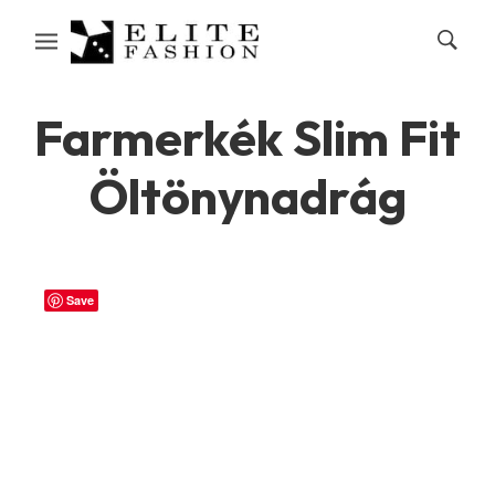
Farmerkék Slim Fit
Öltönynadrág
Save