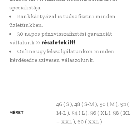
specialistája.
Bankkártyával is tudsz fizetni minden
üzletünkben.
30 napos pénzvisszafizetési garanciát
részletek itt!
vállalunk >>
Online ügyfélszolgálatunkon minden
kérdésedre szívesen válaszolunk.
46 ( S ), 48 ( S-M ), 50 ( M ), 52 (
M-L ), 54 ( L ), 56 ( XL ), 58 ( XL
MÉRET
– XXL ), 60 ( XXL )