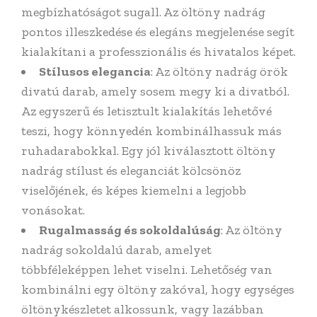
megbízhatóságot sugall. Az öltöny nadrág
pontos illeszkedése és elegáns megjelenése segít
kialakítani a professzionális és hivatalos képet.
Stílusos elegancia
: Az öltöny nadrág örök
divatú darab, amely sosem megy ki a divatból.
Az egyszerű és letisztult kialakítás lehetővé
teszi, hogy könnyedén kombinálhassuk más
ruhadarabokkal. Egy jól kiválasztott öltöny
nadrág stílust és eleganciát kölcsönöz
viselőjének, és képes kiemelni a legjobb
vonásokat.
Rugalmasság és sokoldalúság
: Az öltöny
nadrág sokoldalú darab, amelyet
többféleképpen lehet viselni. Lehetőség van
kombinálni egy öltöny zakóval, hogy egységes
öltönykészletet alkossunk, vagy lazábban