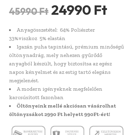
Original
Curr
24990
Ft
45990
Ft
price
pric
Anyagösszetétel: 64% Poliészter
was:
is:
33%viszkoz 5% elastán
45990 Ft.
2499
Igazán puha tapintású, prémium minőségű
öltönynadrág, mely nehezen gyűrődő
anyagból készült, hogy biztosítsa az egész
napos kényelmet és az estig tartó elegáns
megjelenést.
A modern igényeknek megfelelően
karcsúsított fazonban
Öltönyeink mellé akciósan vásárolhat
öltönyzsákot 2990 Ft helyett 990Ft-ért!