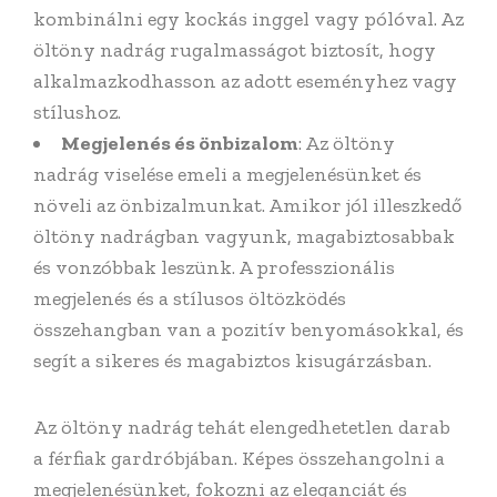
kombinálni egy kockás inggel vagy pólóval. Az
öltöny nadrág rugalmasságot biztosít, hogy
alkalmazkodhasson az adott eseményhez vagy
stílushoz.
Megjelenés és önbizalom
: Az öltöny
nadrág viselése emeli a megjelenésünket és
növeli az önbizalmunkat. Amikor jól illeszkedő
öltöny nadrágban vagyunk, magabiztosabbak
és vonzóbbak leszünk. A professzionális
megjelenés és a stílusos öltözködés
összehangban van a pozitív benyomásokkal, és
segít a sikeres és magabiztos kisugárzásban.
Az öltöny nadrág tehát elengedhetetlen darab
a férfiak gardróbjában. Képes összehangolni a
megjelenésünket, fokozni az eleganciát és