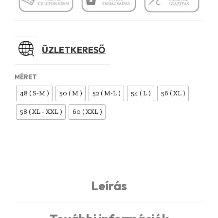
ÜZLETKERESŐ
MÉRET
48 ( S-M )
50 ( M )
52 ( M-L )
54 ( L )
56 ( XL )
58 ( XL - XXL )
60 ( XXL )
Leírás