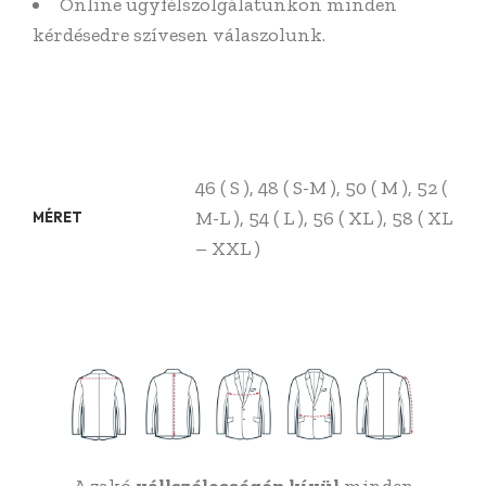
Online ügyfélszolgálatunkon minden
kérdésedre szívesen válaszolunk.
46 ( S ), 48 ( S-M ), 50 ( M ), 52 (
M-L ), 54 ( L ), 56 ( XL ), 58 ( XL
MÉRET
– XXL )
A zakó
vállszélességén kívül
minden