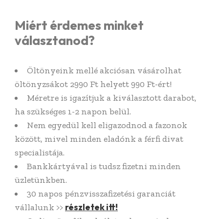
Miért érdemes minket
választanod?
Öltönyeink mellé akciósan vásárolhat
öltönyzsákot 2990 Ft helyett 990 Ft-ért!
Méretre is igazítjuk a kiválasztott darabot,
ha szükséges 1-2 napon belül.
Nem egyedül kell eligazodnod a fazonok
között, mivel minden eladónk a férfi divat
specialistája.
Bankkártyával is tudsz fizetni minden
üzletünkben.
30 napos pénzvisszafizetési garanciát
részletek itt!
vállalunk >>