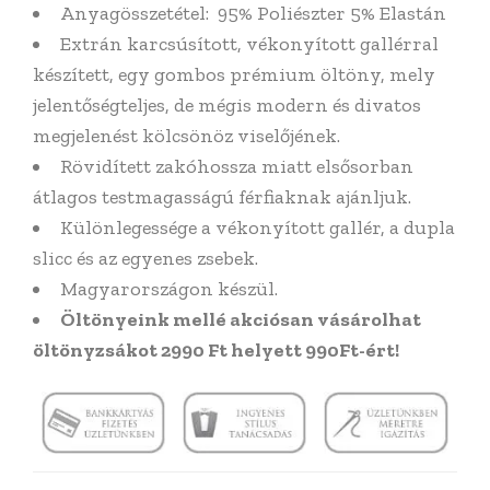
Anyagösszetétel: 95% Poliészter 5% Elastán
Extrán karcsúsított, vékonyított gallérral
készített, egy gombos prémium öltöny, mely
jelentőségteljes, de mégis modern és divatos
megjelenést kölcsönöz viselőjének.
Rövidített zakóhossza miatt elsősorban
átlagos testmagasságú férfiaknak ajánljuk.
Különlegessége a vékonyított gallér, a dupla
slicc és az egyenes zsebek.
Magyarországon készül.
Öltönyeink mellé akciósan vásárolhat
öltönyzsákot 2990 Ft helyett 990Ft-ért!