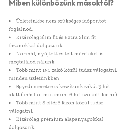
Miben különbözünk másoktól?
Üzleteinkbe nem szükséges időpontot
foglalnod.
Kizárólag Slim fit és Extra Slim fit
fazonokkal dolgozunk.
Normál, nyújtott és telt méreteket is
megtalálod nálunk.
Több mint 150 zakó közül tudsz válogatni,
minden üzletünkben!
Egyedi méretre is készítünk zakót 3 hét
alatt ( máshol minimum 6 hét szokott lenni )
Több mint 8 eltérő fazon közül tudsz
válogatni.
Kizárólag prémium alapanyagokkal
dolgozunk.