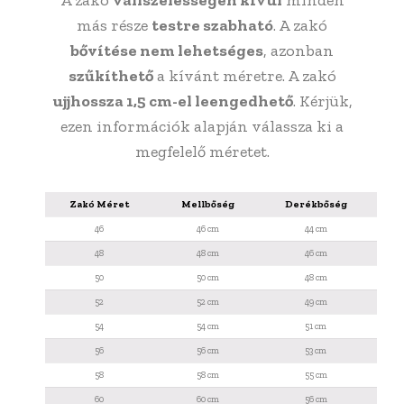
más része
testre szabható
. A zakó
bővítése nem lehetséges
, azonban
szűkíthető
a kívánt méretre. A zakó
ujjhossza 1,5 cm-el leengedhető
. Kérjük,
ezen információk alapján válassza ki a
megfelelő méretet.
Zakó Méret
Mellbőség
Derékbőség
Vál
46
46 cm
44 cm
48
48 cm
46 cm
50
50 cm
48 cm
52
52 cm
49 cm
54
54 cm
51 cm
56
56 cm
53 cm
58
58 cm
55 cm
60
60 cm
56 cm