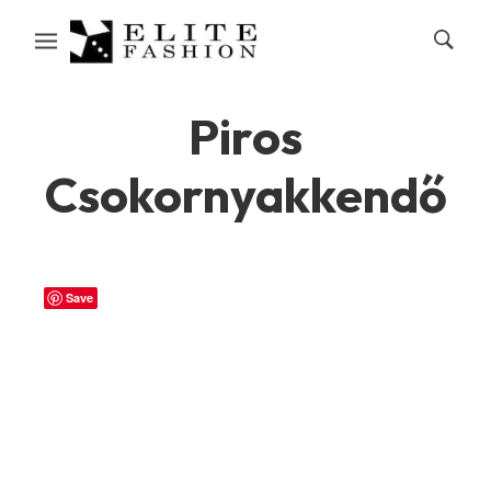
Piros
Csokornyakkendő
Save