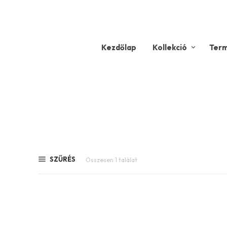
Kezdőlap
Kollekció
Ter
SZŰRÉS
Összesen 1 találat