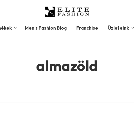
mékek
Men’s Fashion Blog
Franchise
Üzleteink
almazöld