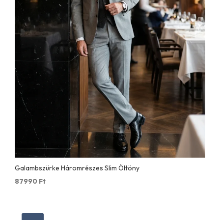
Galambszürke Háromrészes Slim Öltöny
87990
Ft