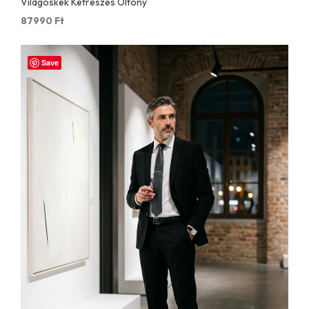
Világoskék Kétrészes Öltöny
87990
Ft
Save