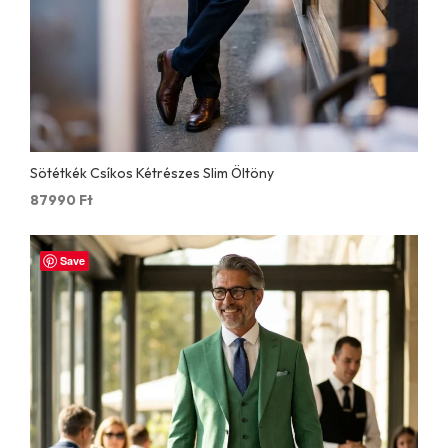
Sötétkék Csíkos Kétrészes Slim Öltöny
87990
Ft
Save