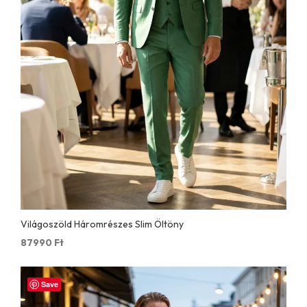
Világoszöld Háromrészes Slim Öltöny
87990
Ft
Save