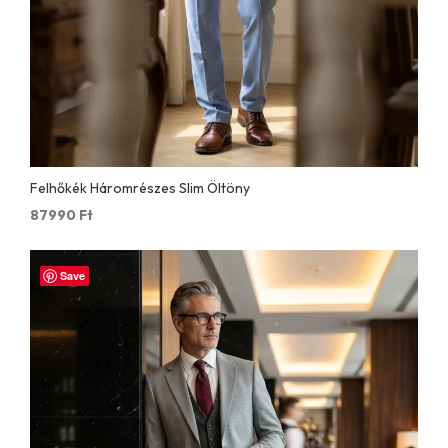
Felhőkék Háromrészes Slim Öltöny
87990
Ft
Save