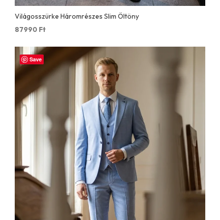
Világosszürke Háromrészes Slim Öltöny
87990
Ft
Save