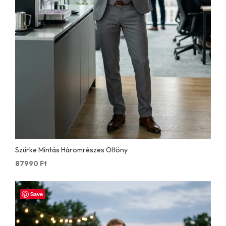
Szürke Mintás Háromrészes Öltöny
87990
Ft
Save