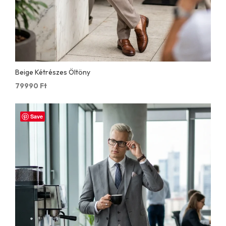
Beige Kétrészes Öltöny
79990
Ft
Save