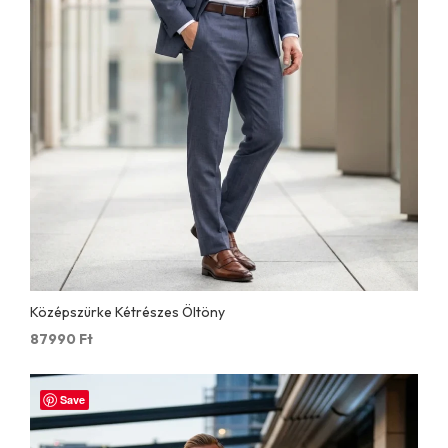
Középszürke Kétrészes Öltöny
87990
Ft
Save