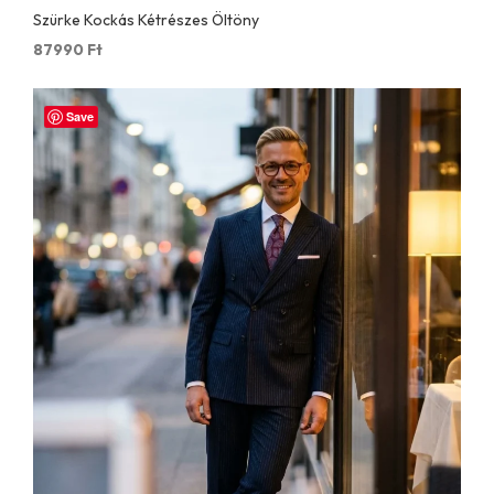
Szürke Kockás Kétrészes Öltöny
87990
Ft
Save