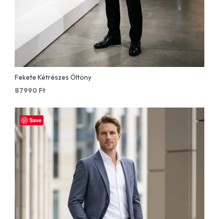
Fekete Kétrészes Öltöny
87990
Ft
Save