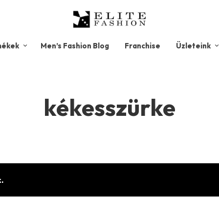
mékek
Men’s Fashion Blog
Franchise
Üzleteink
kékesszürke
.