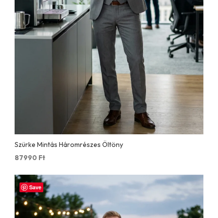
Szürke Mintás Háromrészes Öltöny
87990
Ft
Save