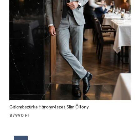
Galambszürke Háromrészes Slim Öltöny
87990
Ft