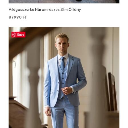
Világosszürke Háromrészes Slim Öltöny
87990
Ft
Save