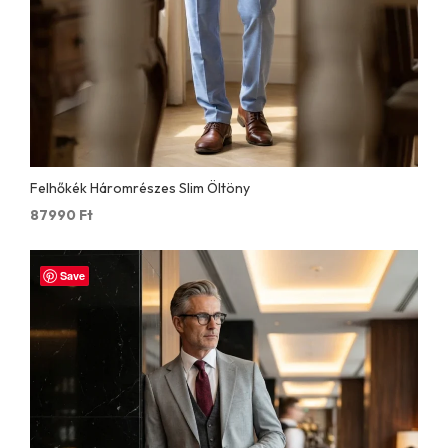
Felhőkék Háromrészes Slim Öltöny
87990
Ft
Save