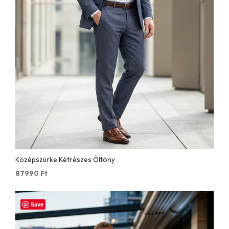
Középszürke Kétrészes Öltöny
87990
Ft
Save