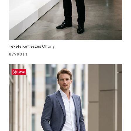
Fekete Kétrészes Öltöny
87990
Ft
Save