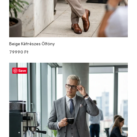
Beige Kétrészes Öltöny
79990
Ft
Save