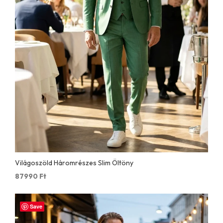
Világoszöld Háromrészes Slim Öltöny
87990
Ft
Save