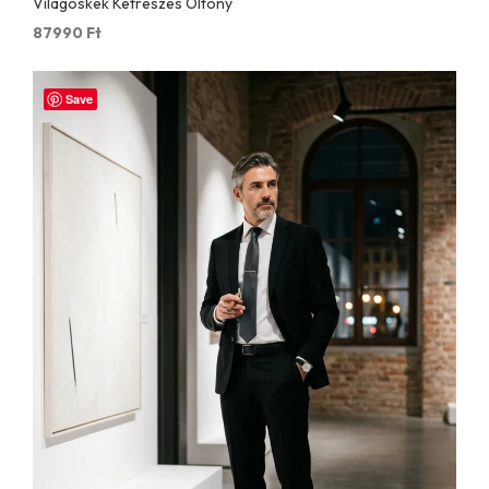
Világoskék Kétrészes Öltöny
87990
Ft
Save