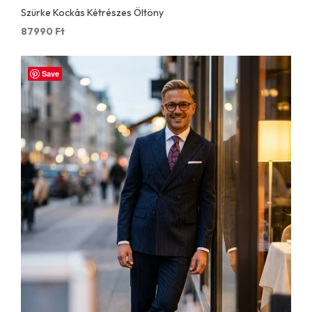
Szürke Kockás Kétrészes Öltöny
87990
Ft
Save