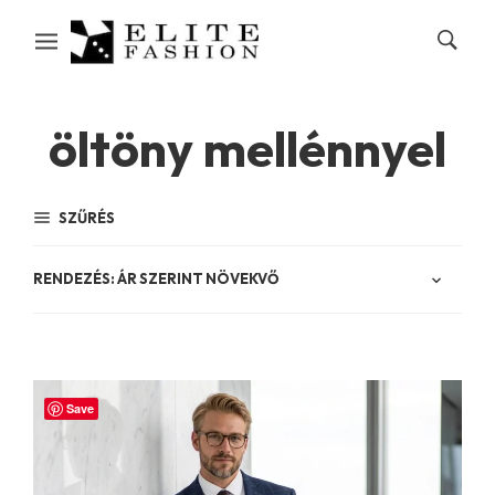
öltöny mellénnyel
SZŰRÉS
Save