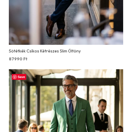
Sötétkék Csíkos Kétrészes Slim Öltöny
87990
Ft
Save