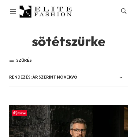
sötétszürke
SZŰRÉS
Save