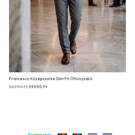
Francesco Középszürke Slim Fit Öltönyzakó
Original
Current
54990
Ft
39990
Ft
price
price
was:
is:
54990 Ft.
39990 Ft.