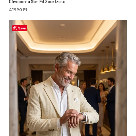
Kávébarna Slim Fit Sportzakó
41990
Ft
Save