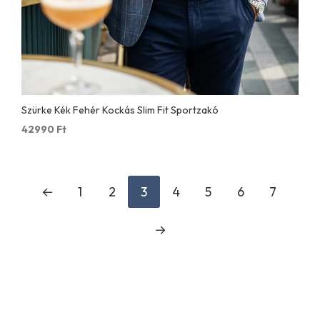
Szürke Kék Fehér Kockás Slim Fit Sportzakó
42990
Ft
←
1
2
3
4
5
6
7
→