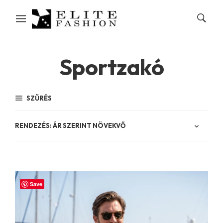
Sportzakó
SZŰRÉS
Save