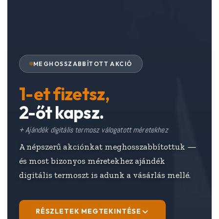
MEGHOSSZABBÍTOTT AKCIÓ
1-et fizetsz,
2-őt kapsz.
+ Ajándék digitális termosz válogatott méretekhez
A népszerű akciónkat meghosszabbítottuk —
és most bizonyos méretekhez ajándék
digitális termoszt is adunk a vásárlás mellé.
RÉSZLETEK MEGTEKINTÉSE