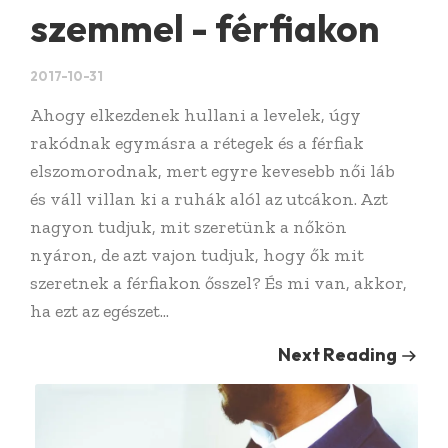
szemmel - férfiakon
2017-10-31
Ahogy elkezdenek hullani a levelek, úgy
rakódnak egymásra a rétegek és a férfiak
elszomorodnak, mert egyre kevesebb női láb
és váll villan ki a ruhák alól az utcákon. Azt
nagyon tudjuk, mit szeretünk a nőkön
nyáron, de azt vajon tudjuk, hogy ők mit
szeretnek a férfiakon ősszel? És mi van, akkor,
ha ezt az egészet...
Next Reading