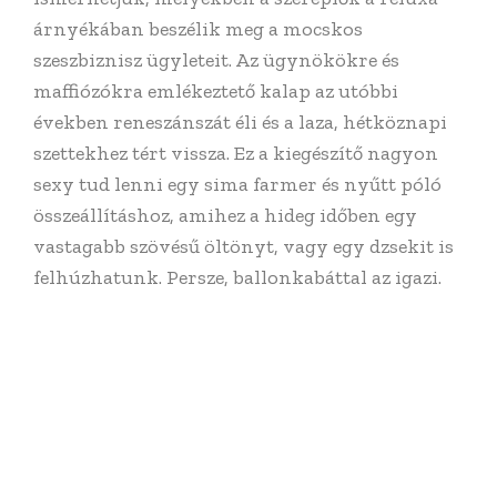
árnyékában beszélik meg a mocskos
szeszbiznisz ügyleteit. Az ügynökökre és
maffiózókra emlékeztető kalap az utóbbi
években reneszánszát éli és a laza, hétköznapi
szettekhez tért vissza. Ez a kiegészítő nagyon
sexy tud lenni egy sima farmer és nyűtt póló
összeállításhoz, amihez a hideg időben egy
vastagabb szövésű öltönyt, vagy egy dzsekit is
felhúzhatunk. Persze, ballonkabáttal az igazi.