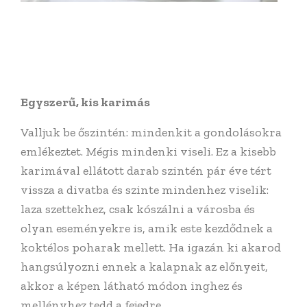
Egyszerű, kis karimás
Valljuk be őszintén: mindenkit a gondolásokra
emlékeztet. Mégis mindenki viseli. Ez a kisebb
karimával ellátott darab szintén pár éve tért
vissza a divatba és szinte mindenhez viselik:
laza szettekhez, csak kószálni a városba és
olyan eseményekre is, amik este kezdődnek a
koktélos poharak mellett. Ha igazán ki akarod
hangsúlyozni ennek a kalapnak az előnyeit,
akkor a képen látható módon inghez és
mellényhez tedd a fejedre.