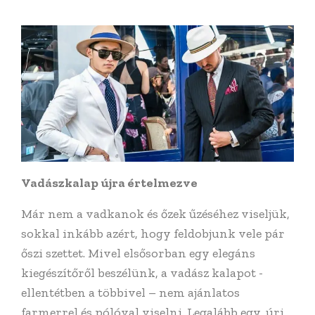
Vadászkalap újra értelmezve
Már nem a vadkanok és őzek űzéséhez viseljük,
sokkal inkább azért, hogy feldobjunk vele pár
őszi szettet. Mivel elsősorban egy elegáns
kiegészítőről beszélünk, a vadász kalapot -
ellentétben a többivel – nem ajánlatos
farmerrel és pólóval viselni. Legalább egy, úri