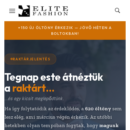
+150 ÚJ ÖLTÖNY ÉRKEZIK — JÖVŐ HÉTEN A
BOLTOKBAN!
RAKTÁRJELENTÉS
Tegnap este átnéztük
a
raktárt…
…és egy kicsit meglepődtünk.
Ha így folytatódik az érdeklődés, a
620 öltöny
sem
lesz elég, ami március végén érkezik. Az utóbbi
hetekben olyan tempóban fogytak, hogy
magunk