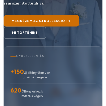
sem számítottunk rá.
MEGNÉZEM AZ ÚJ KOLLEKCIÓT
MI TÖRTÉNIK?
GYORSJELENTÉS
+150
Új öltöny úton van
jövő hét végére
620
Öltöny érkezik
március végén