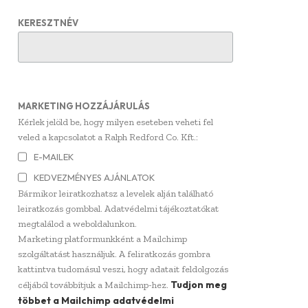
KERESZTNÉV
MARKETING HOZZÁJÁRULÁS
Kérlek jelöld be, hogy milyen eseteben veheti fel
veled a kapcsolatot a Ralph Redford Co. Kft.:
E-MAILEK
KEDVEZMÉNYES AJÁNLATOK
Bármikor leiratkozhatsz a levelek alján található
leiratkozás gombbal. Adatvédelmi tájékoztatókat
megtalálod a weboldalunkon.
Marketing platformunkként a Mailchimp
szolgáltatást használjuk. A feliratkozás gombra
kattintva tudomásul veszi, hogy adatait feldolgozás
Tudjon meg
céljából továbbítjuk a Mailchimp-hez.
többet a Mailchimp adatvédelmi