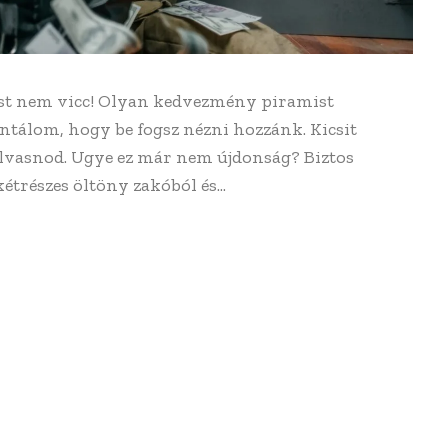
most nem vicc! Olyan kedvezmény piramist
antálom, hogy be fogsz nézni hozzánk. Kicsit
golvasnod. Ugye ez már nem újdonság? Biztos
trészes öltöny zakóból és...