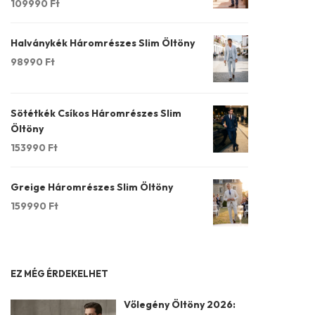
109990
Ft
Halványkék Háromrészes Slim Öltöny
98990
Ft
Sötétkék Csíkos Háromrészes Slim
Öltöny
153990
Ft
Greige Háromrészes Slim Öltöny
159990
Ft
EZ MÉG ÉRDEKELHET
Vőlegény Öltöny 2026: