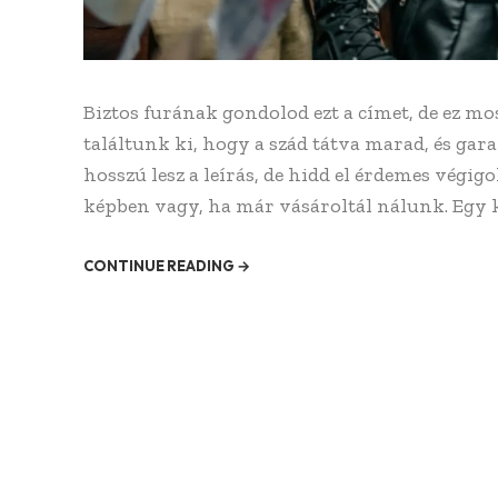
Biztos furának gondolod ezt a címet, de ez 
találtunk ki, hogy a szád tátva marad, és gar
hosszú lesz a leírás, de hidd el érdemes végi
képben vagy, ha már vásároltál nálunk. Egy ké
CONTINUE READING →