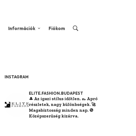
Információk
Fiókom
INSTAGRAM
ELITE.FASHION.BUDAPEST
🎩 Az igazi stílus időtlen.
👞 Apró
részletek, nagy különbségek.
🚀
Magabiztosság minden nap.
🚫
Középszerűség kizárva.