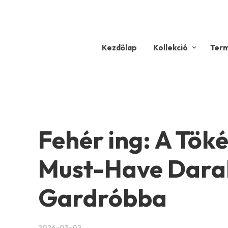
Kezdőlap
Kollekció
Ter
Fehér ing: A Töké
Must-Have Dara
Gardróbba
2026-03-02