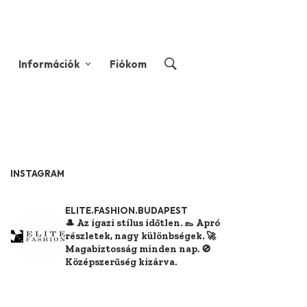
Információk
Fiókom
INSTAGRAM
ELITE.FASHION.BUDAPEST
🎩 Az igazi stílus időtlen.
👞 Apró
részletek, nagy különbségek.
🚀
Magabiztosság minden nap.
🚫
Középszerűség kizárva.