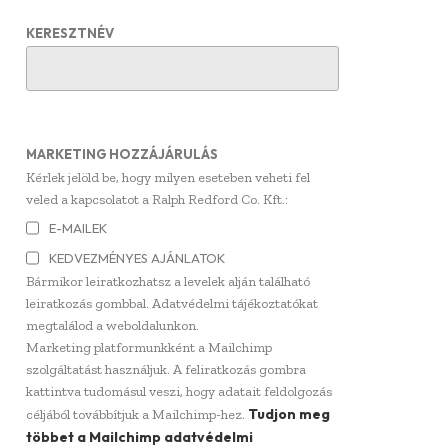
KERESZTNÉV
MARKETING HOZZÁJÁRULÁS
Kérlek jelöld be, hogy milyen eseteben veheti fel
veled a kapcsolatot a Ralph Redford Co. Kft.:
E-MAILEK
KEDVEZMÉNYES AJÁNLATOK
Bármikor leiratkozhatsz a levelek alján található
leiratkozás gombbal. Adatvédelmi tájékoztatókat
megtalálod a weboldalunkon.
Marketing platformunkként a Mailchimp
szolgáltatást használjuk. A feliratkozás gombra
kattintva tudomásul veszi, hogy adatait feldolgozás
Tudjon meg
céljából továbbítjuk a Mailchimp-hez.
többet a Mailchimp adatvédelmi