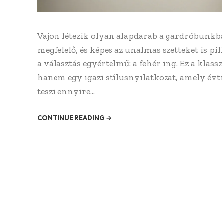
Vajon létezik olyan alapdarab a gardróbunkb
megfelelő, és képes az unalmas szetteket is p
a választás egyértelmű: a fehér ing. Ez a kla
hanem egy igazi stílusnyilatkozat, amely évti
teszi ennyire...
CONTINUE READING →