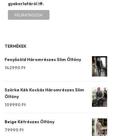
gyakorlatáról itt.
TERMÉKEK
Fenyőzöld Háromrészes Slim Öltöny
142990
Ft
Szürke Kék Kockás Háromrészes Slim
Öltöny
109990
Ft
Beige Kétrészes Öltöny
79990
Ft