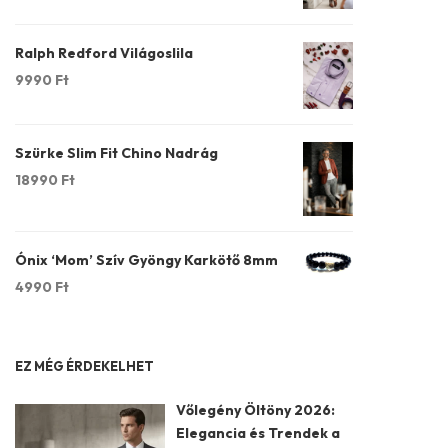
Ralph Redford Világoslila
9990
Ft
Szürke Slim Fit Chino Nadrág
18990
Ft
Ónix ‘Mom’ Szív Gyöngy Karkötő 8mm
4990
Ft
EZ MÉG ÉRDEKELHET
Vőlegény Öltöny 2026:
Elegancia és Trendek a