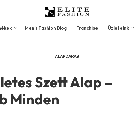
mékek
Men’s Fashion Blog
Franchise
Üzleteink
ALAPDARAB
letes Szett Alap –
b Minden