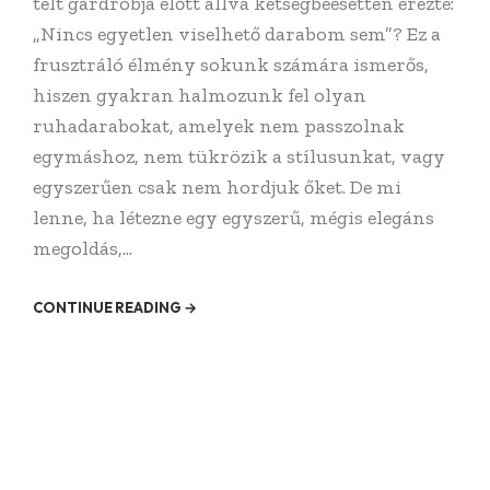
telt gardróbja előtt állva kétségbeesetten érezte:
„Nincs egyetlen viselhető darabom sem”? Ez a
frusztráló élmény sokunk számára ismerős,
hiszen gyakran halmozunk fel olyan
ruhadarabokat, amelyek nem passzolnak
egymáshoz, nem tükrözik a stílusunkat, vagy
egyszerűen csak nem hordjuk őket. De mi
lenne, ha létezne egy egyszerű, mégis elegáns
megoldás,...
CONTINUE READING →