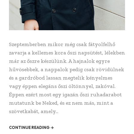
Szeptemberben mikor még csak fátyolfelhő
zavarja a kellemes kora őszi napsütést, lélekben
már az őszre készülünk. A hajnalok egyre
hűvösebbek, a nappalok pedig csak rövidülnek
és a gardróbod lassan megtelik kényelmes
vagy éppen elegáns őszi öltönnyel, zakóval.
Éppen ezért most egy igazán őszi ruhadarabot
mutatunk be Neked, és ez nem más, mint a
szövetkabát, amely...
CONTINUE READING →