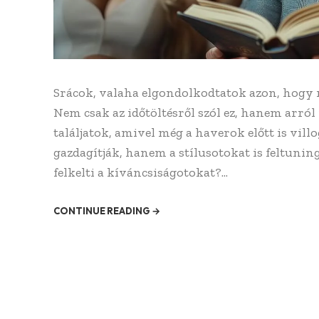
Srácok, valaha elgondolkodtatok azon, hogy m
Nem csak az időtöltésről szól ez, hanem arról 
találjatok, amivel még a haverok előtt is vil
gazdagítják, hanem a stílusotokat is feltunin
felkelti a kíváncsiságotokat?...
CONTINUE READING →