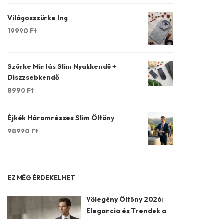
Világosszürke Ing
19990
Ft
Szürke Mintás Slim Nyakkendő +
Díszzsebkendő
8990
Ft
Éjkék Háromrészes Slim Öltöny
98990
Ft
EZ MÉG ÉRDEKELHET
Vőlegény Öltöny 2026:
Elegancia és Trendek a