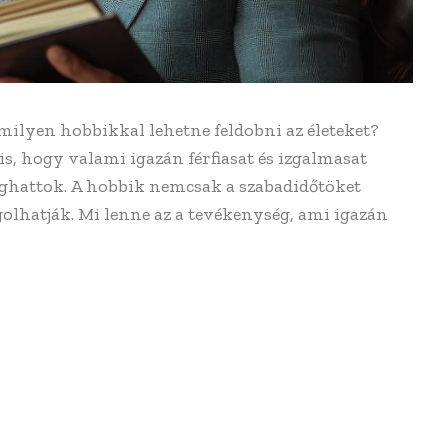
ilyen hobbikkal lehetne feldobni az életeket?
is, hogy valami igazán férfiasat és izgalmasat
loghattok. A hobbik nemcsak a szabadidőtöket
golhatják. Mi lenne az a tevékenység, ami igazán