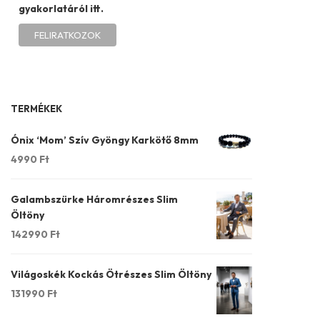
gyakorlatáról itt.
TERMÉKEK
Ónix ‘Mom’ Szív Gyöngy Karkötő 8mm
4990
Ft
Galambszürke Háromrészes Slim
Öltöny
142990
Ft
Világoskék Kockás Ötrészes Slim Öltöny
131990
Ft