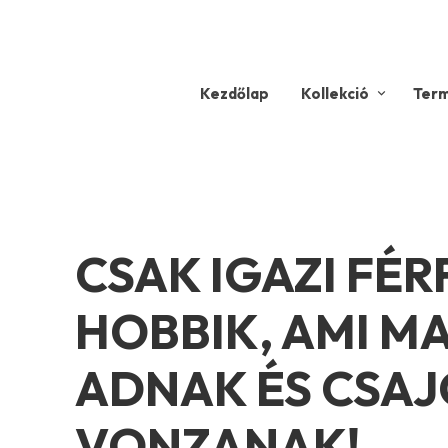
Kezdőlap
Kollekció
Ter
CSAK IGAZI FÉR
HOBBIK, AMI 
ADNAK ÉS CSA
VONZANAK!