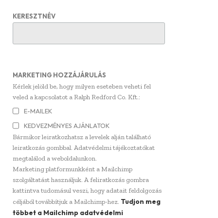
KERESZTNÉV
MARKETING HOZZÁJÁRULÁS
Kérlek jelöld be, hogy milyen eseteben veheti fel
veled a kapcsolatot a Ralph Redford Co. Kft.:
E-MAILEK
KEDVEZMÉNYES AJÁNLATOK
Bármikor leiratkozhatsz a levelek alján található
leiratkozás gombbal. Adatvédelmi tájékoztatókat
megtalálod a weboldalunkon.
Marketing platformunkként a Mailchimp
szolgáltatást használjuk. A feliratkozás gombra
kattintva tudomásul veszi, hogy adatait feldolgozás
Tudjon meg
céljából továbbítjuk a Mailchimp-hez.
többet a Mailchimp adatvédelmi