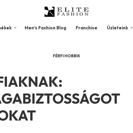
mékek
Men’s Fashion Blog
Franchise
Üzleteink
FÉRFI HOBBIK
FIAKNAK:
MAGABIZTOSSÁGOT
JOKAT