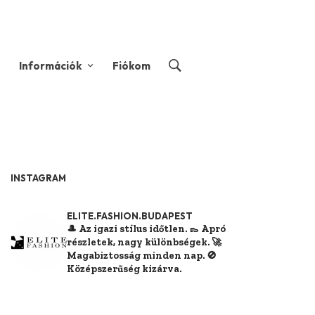
Információk
Fiókom
INSTAGRAM
ELITE.FASHION.BUDAPEST
🎩 Az igazi stílus időtlen.
👞 Apró
részletek, nagy különbségek.
🚀
Magabiztosság minden nap.
🚫
Középszerűség kizárva.