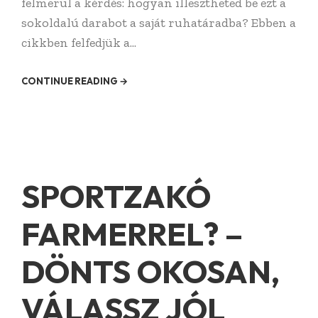
felmerül a kérdés: hogyan illesztheted be ezt a
sokoldalú darabot a saját ruhatáradba? Ebben a
cikkben felfedjük a...
CONTINUE READING →
SPORTZAKÓ
FARMERREL? –
DÖNTS OKOSAN,
VÁLASSZ JÓL