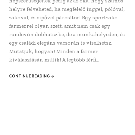
népszerűségének pedig az az oka, hogy számos
helyre felveheted, ha megfelelő inggel, pólóval,
zakóval, és cipővel párosítod. Egy sportzakó
farmerrel olyan szett, amit nem csak egy
randevún dobhatsz be, de a munkahelyeden, és
egy családi elegáns vacsorán is viselhetsz.
Mutatjuk, hogyan! Minden a farmer
kiválasztásán múlik! A legtöbb férfi...
CONTINUE READING →