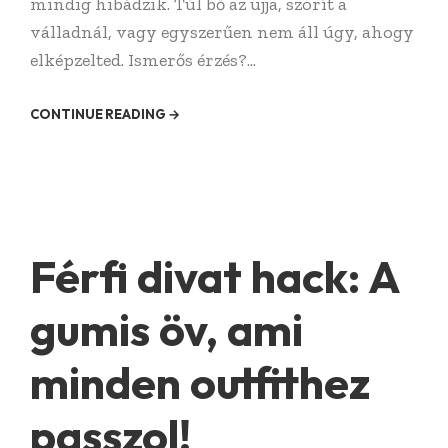
mindig hibádzik. Túl bő az ujja, szorít a
válladnál, vagy egyszerűen nem áll úgy, ahogy
elképzelted. Ismerős érzés?...
CONTINUE READING →
Férfi divat hack: A
gumis öv, ami
minden outfithez
passzol!