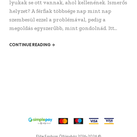
lyukak se ott vannak, ahol kellenének. Ismerős
helyzet? A férfiak többsége nap mint nap
szembesül ezzel a problémával, pedig a
megoldás egyszerűbb, mint gondolnád. Itt...
CONTINUE READING →
Elite Fashion Öltönyház 2016-2026 ©