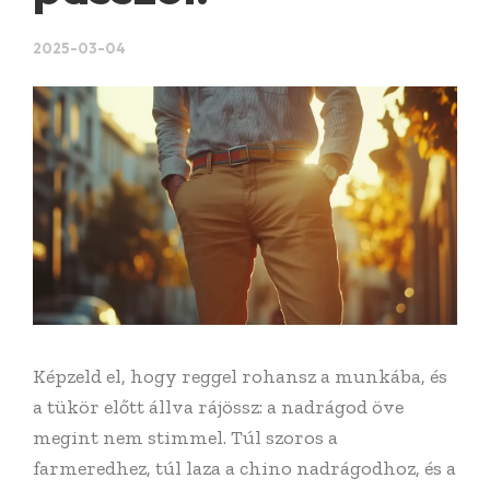
2025-03-04
Képzeld el, hogy reggel rohansz a munkába, és
a tükör előtt állva rájössz: a nadrágod öve
megint nem stimmel. Túl szoros a
farmeredhez, túl laza a chino nadrágodhoz, és a