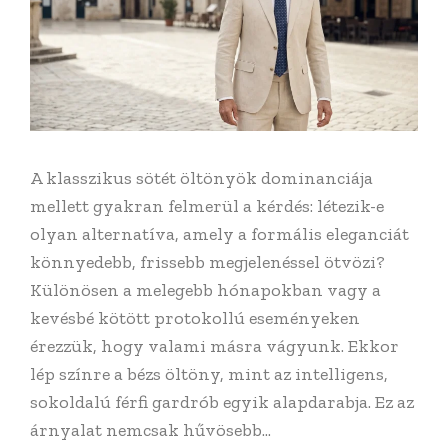
A klasszikus sötét öltönyök dominanciája
mellett gyakran felmerül a kérdés: létezik-e
olyan alternatíva, amely a formális eleganciát
könnyedebb, frissebb megjelenéssel ötvözi?
Különösen a melegebb hónapokban vagy a
kevésbé kötött protokollú eseményeken
érezzük, hogy valami másra vágyunk. Ekkor
lép színre a bézs öltöny, mint az intelligens,
sokoldalú férfi gardrób egyik alapdarabja. Ez az
árnyalat nemcsak hűvösebb...