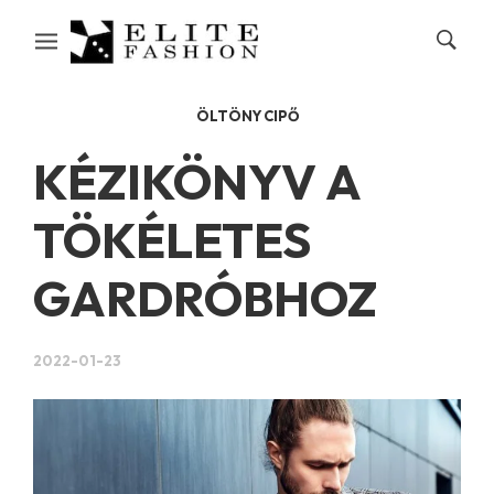
ÖLTÖNY CIPŐ
KÉZIKÖNYV A
TÖKÉLETES
GARDRÓBHOZ
2022-01-23