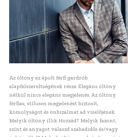
Az öltöny az ápolt férfi gardrób
alapfelszereltségének része. Elegáns öltöny
nélkül nincs elegáns megjelenés. Az öltöny
férfias, stílusos megjelenést biztosít,
komolyságot és önbizalmat ad viselőjének.
Melyik öltöny illik Hozzád? Melyik fazont,
színt és anyagot válaszd szabadidős és/vagy