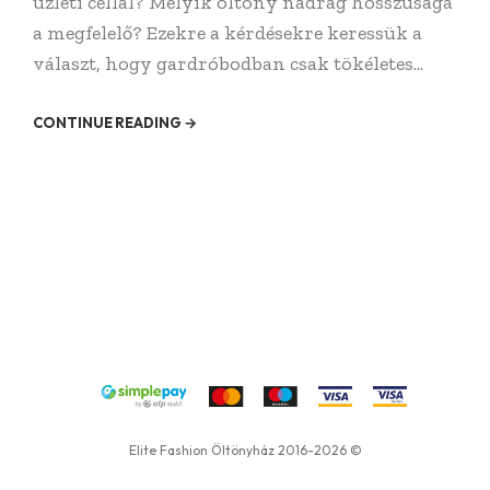
üzleti céllal? Melyik öltöny nadrág hosszúsága
a megfelelő? Ezekre a kérdésekre keressük a
választ, hogy gardróbodban csak tökéletes...
CONTINUE READING →
Elite Fashion Öltönyház 2016-2026 ©