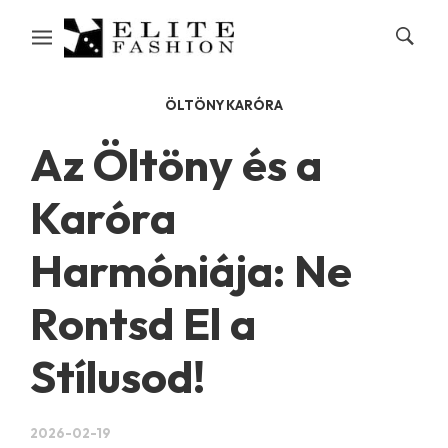
ÖLTÖNY KARÓRA
Az Öltöny és a
Karóra
Harmóniája: Ne
Rontsd El a
Stílusod!
2026-02-19