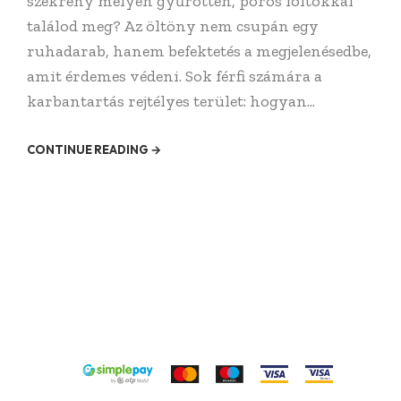
szekrény mélyén gyűrötten, poros foltokkal
találod meg? Az öltöny nem csupán egy
ruhadarab, hanem befektetés a megjelenésedbe,
amit érdemes védeni. Sok férfi számára a
karbantartás rejtélyes terület: hogyan...
CONTINUE READING →