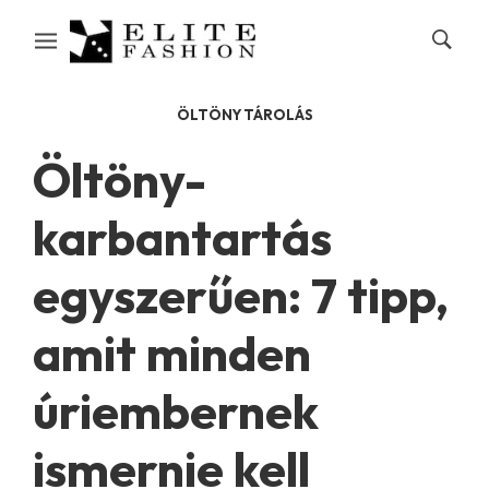
ÖLTÖNY TÁROLÁS
Öltöny-
karbantartás
egyszerűen: 7 tipp,
amit minden
úriembernek
ismernie kell