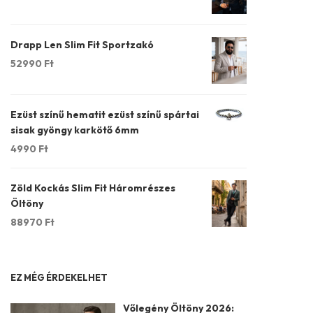
Drapp Len Slim Fit Sportzakó
52990
Ft
Ezüst színű hematit ezüst színű spártai
sisak gyöngy karkötő 6mm
4990
Ft
Zöld Kockás Slim Fit Háromrészes
Öltöny
88970
Ft
EZ MÉG ÉRDEKELHET
Vőlegény Öltöny 2026: