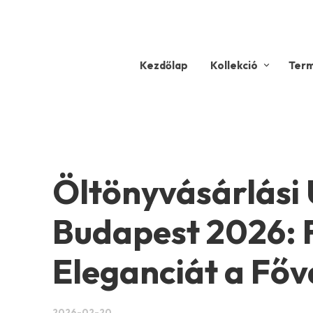
Kezdőlap
Kollekció
Ter
Öltönyvásárlási
Budapest 2026: F
Eleganciát a Fő
2026-02-20