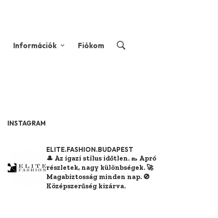
Információk
Fiókom
INSTAGRAM
ELITE.FASHION.BUDAPEST
🎩 Az igazi stílus időtlen.
👞 Apró
részletek, nagy különbségek.
🚀
Magabiztosság minden nap.
🚫
Középszerűség kizárva.