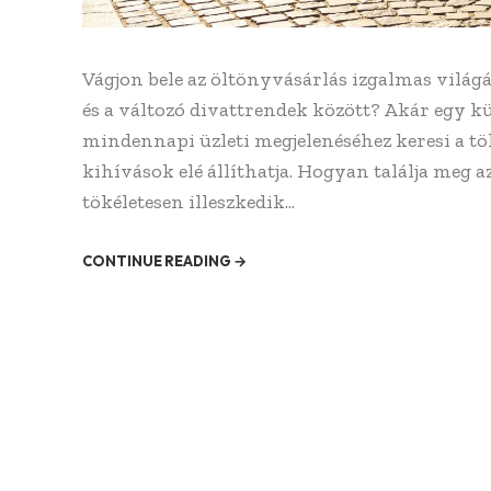
Vágjon bele az öltönyvásárlás izgalmas világá
és a változó divattrendek között? Akár egy k
mindennapi üzleti megjelenéséhez keresi a tö
kihívások elé állíthatja. Hogyan találja meg 
tökéletesen illeszkedik...
CONTINUE READING →