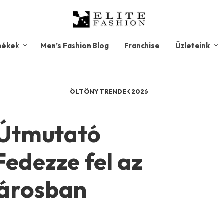
mékek
Men’s Fashion Blog
Franchise
Üzleteink
ÖLTÖNY TRENDEK 2026
 Útmutató
edezze fel az
városban