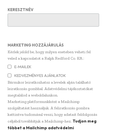
KERESZTNÉV
MARKETING HOZZÁJÁRULÁS
Kérlek jelöld be, hogy milyen eseteben veheti fel
veled a kapcsolatot a Ralph Redford Co. Kft.:
E-MAILEK
KEDVEZMÉNYES AJÁNLATOK
Bármikor leiratkozhatsz a levelek alján található
leiratkozás gombbal. Adatvédelmi tájékoztatókat
megtalálod a weboldalunkon.
Marketing platformunkként a Mailchimp
szolgáltatást használjuk. A feliratkozás gombra
kattintva tudomásul veszi, hogy adatait feldolgozás
Tudjon meg
céljából továbbítjuk a Mailchimp-hez.
többet a Mailchimp adatvédelmi