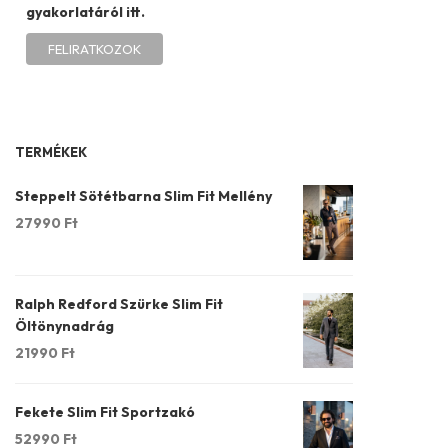
gyakorlatáról itt.
TERMÉKEK
Steppelt Sötétbarna Slim Fit Mellény
27990
Ft
Ralph Redford Szürke Slim Fit
Öltönynadrág
21990
Ft
Fekete Slim Fit Sportzakó
52990
Ft