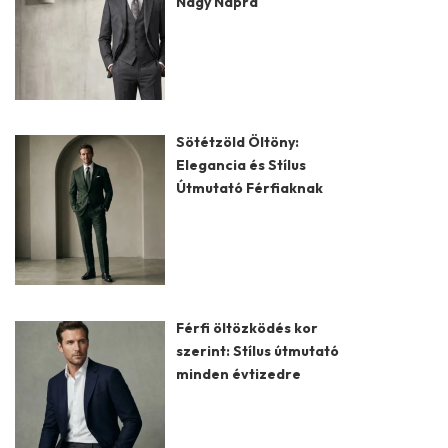
Nagy Napra
Sötétzöld Öltöny:
Elegancia és Stílus
Útmutató Férfiaknak
Férfi öltözködés kor
szerint: Stílus útmutató
minden évtizedre