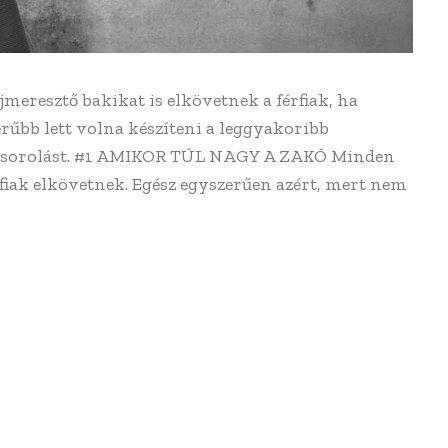
eresztő bakikat is elkövetnek a férfiak, ha
erűbb lett volna készíteni a leggyakoribb
 felsorolást. #1 AMIKOR TÚL NAGY A ZAKÓ Minden
rfiak elkövetnek. Egész egyszerűen azért, mert nem