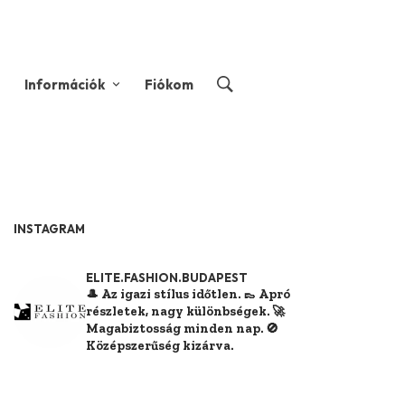
Információk
Fiókom
INSTAGRAM
ELITE.FASHION.BUDAPEST
🎩 Az igazi stílus időtlen.
👞 Apró
részletek, nagy különbségek.
🚀
Magabiztosság minden nap.
🚫
Középszerűség kizárva.