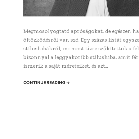
Megmosolyogtató apróságokat, de egészen hajm
öltözködésről van szó. Egy százas listát egysz
stílushibákról, mi most tízre szűkítettük a
bizonnyal a leggyakoribb stílushiba, amit fé
ismerik a saját méreteiket, és azt...
CONTINUE READING →