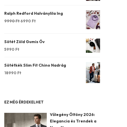
Ralph Redford Halványlila Ing
Original
Current
9990
Ft
6990
Ft
price
price
was:
is:
9990 Ft.
6990 Ft.
Sötét Zöld Gumis Öv
5990
Ft
Sötétkék Slim Fit Chino Nadrág
18990
Ft
EZ MÉG ÉRDEKELHET
Vőlegény Öltöny 2026:
Elegancia és Trendek a