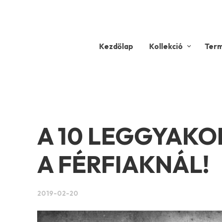
Kezdőlap
Kollekció
Ter
A 10 LEGGYAKO
A FÉRFIAKNÁL!
2019-02-20