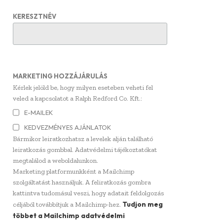
KERESZTNÉV
MARKETING HOZZÁJÁRULÁS
Kérlek jelöld be, hogy milyen eseteben veheti fel
veled a kapcsolatot a Ralph Redford Co. Kft.:
E-MAILEK
KEDVEZMÉNYES AJÁNLATOK
Bármikor leiratkozhatsz a levelek alján található
leiratkozás gombbal. Adatvédelmi tájékoztatókat
megtalálod a weboldalunkon.
Marketing platformunkként a Mailchimp
szolgáltatást használjuk. A feliratkozás gombra
kattintva tudomásul veszi, hogy adatait feldolgozás
Tudjon meg
céljából továbbítjuk a Mailchimp-hez.
többet a Mailchimp adatvédelmi