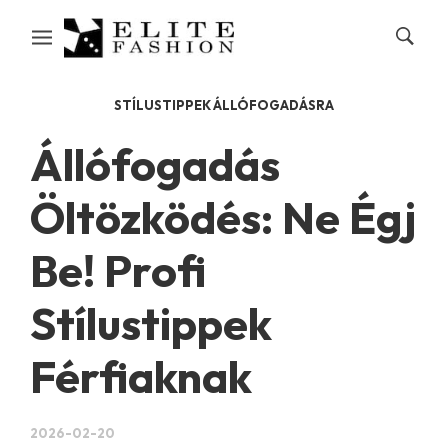
STÍLUSTIPPEK ÁLLÓFOGADÁSRA
Állófogadás
Öltözködés: Ne Égj
Be! Profi
Stílustippek
Férfiaknak
2026-02-20