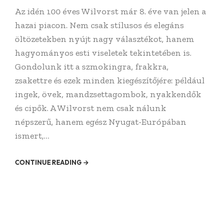
Az idén 100 éves Wilvorst már 8. éve van jelen a
hazai piacon. Nem csak stílusos és elegáns
öltözetekben nyújt nagy választékot, hanem
hagyományos esti viseletek tekintetében is.
Gondolunk itt a szmokingra, frakkra,
zsakettre és ezek minden kiegészítőjére: például
ingek, övek, mandzsettagombok, nyakkendők
és cipők. A Wilvorst nem csak nálunk
népszerű, hanem egész Nyugat-Európában
ismert,…
CONTINUE READING →