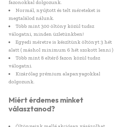
fazonokkal dolgozunk.
Normál, nyújtott és telt méreteket is
megtalálod nálunk.
Több mint 300 öltöny közül tudsz
válogatni, minden üzletünkben!
Egyedi méretre is készítünk öltönyt 3 hét
alatt ( máshol minimum 6 hét szokott lenni )
Több mint 8 eltérő fazon közül tudsz
válogatni.
Kizárólag prémium alapanyagokkal
dolgozunk.
Miért érdemes minket
választanod?
Öltönyeink mellé akciósan vásárolhat