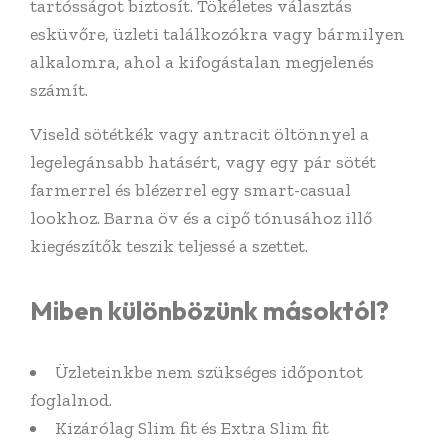
tartósságot biztosít. Tökéletes választás
esküvőre, üzleti találkozókra vagy bármilyen
alkalomra, ahol a kifogástalan megjelenés
számít.
Viseld sötétkék vagy antracit öltönnyel a
legelegánsabb hatásért, vagy egy pár sötét
farmerrel és blézerrel egy smart-casual
lookhoz. Barna öv és a cipő tónusához illő
kiegészítők teszik teljessé a szettet.
Miben különbözünk másoktól?
Üzleteinkbe nem szükséges időpontot
foglalnod.
Kizárólag Slim fit és Extra Slim fit