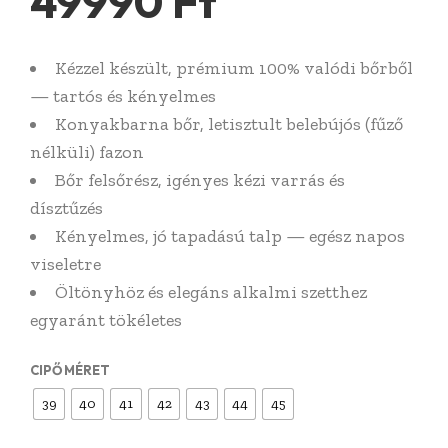
49990
Ft
Kézzel készült, prémium 100% valódi bőrből
— tartós és kényelmes
Konyakbarna bőr, letisztult belebújós (fűző
nélküli) fazon
Bőr felsőrész, igényes kézi varrás és
dísztűzés
Kényelmes, jó tapadású talp — egész napos
viseletre
Öltönyhöz és elegáns alkalmi szetthez
egyaránt tökéletes
CIPŐ MÉRET
39
40
41
42
43
44
45