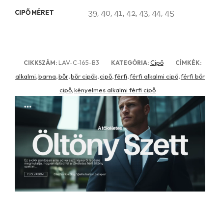
39, 40, 41, 42, 43, 44, 45
CIPŐ MÉRET
LAV-C-165-B3
Cipő
CIKKSZÁM:
KATEGÓRIA:
CÍMKÉK:
alkalmi
barna
bőr
bőr cipők
cipő
férfi
férfi alkalmi cipő
férfi bőr
,
,
,
,
,
,
,
cipő
kényelmes alkalmi férfi cipő
,