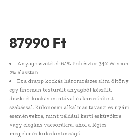
87990
Ft
Anyagösszetétel: 64% Poliészter 34% Wiscon
2% elasztan
Ez a drapp kockás háromrészes slim öltöny
egy finoman texturált anyagból készült,
diszkrét kockás mintával és karcsúsított
szabással. Különösen alkalmas tavaszi és nyári
eseményekre, mint például kerti esküvőkre
vagy elegáns vacsorákra, ahol a légies
megjelenés kulcsfontosságú.