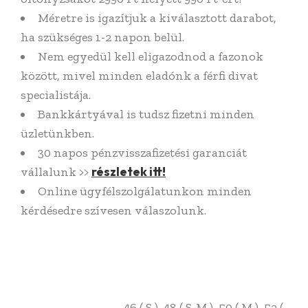
Méretre is igazítjuk a kiválasztott darabot,
ha szükséges 1-2 napon belül.
Nem egyedül kell eligazodnod a fazonok
között, mivel minden eladónk a férfi divat
specialistája.
Bankkártyával is tudsz fizetni minden
üzletünkben.
30 napos pénzvisszafizetési garanciát
részletek itt!
vállalunk >>
Online ügyfélszolgálatunkon minden
kérdésedre szívesen válaszolunk.
46 ( S ), 48 ( S-M ), 50 ( M ), 52 (