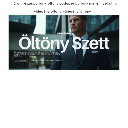
háromrészes
öltöny
öltöny budapest
öltöny mellénnyel
slim
,
,
,
,
,
vőlegény öltöny
vőlegényi öltöny
,