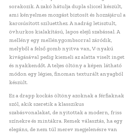
sorakozik. A zakó hátulja dupla sliccel készült,
ami kényelmes mozgást biztosít és hozzájárul a
karcsúsított sziluetthez. A nadrág letisztult,
övhurkos kialakítású, lapos elejű szabással. A
mellény egy mellénygombsorral záródik,
melyből a felső gomb nyitva van, V-nyakú
kivágásával pedig kiemeli az alatta viselt inget
és nyakkendőt. A teljes öltöny a képen látható
módon egy légies, finoman texturált anyagból
készült.
Ez a drapp kockás öltöny azoknak a férfiaknak
szól, akik szeretik a klasszikus
szabásvonalakat, de nyitottak a modern, friss
színekre és mintákra. Remek választás, ha egy
elegáns, de nem túl merev megjelenésre van