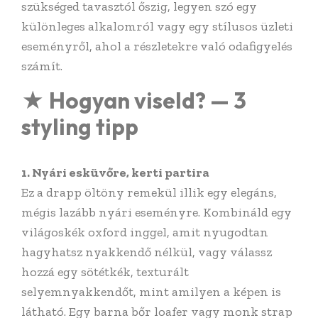
szükséged tavasztól őszig, legyen szó egy
különleges alkalomról vagy egy stílusos üzleti
eseményről, ahol a részletekre való odafigyelés
számít.
★ Hogyan viseld? — 3
styling tipp
1. Nyári esküvőre, kerti partira
Ez a drapp öltöny remekül illik egy elegáns,
mégis lazább nyári eseményre. Kombináld egy
világoskék oxford inggel, amit nyugodtan
hagyhatsz nyakkendő nélkül, vagy válassz
hozzá egy sötétkék, texturált
selyemnyakkendőt, mint amilyen a képen is
látható. Egy barna bőr loafer vagy monk strap