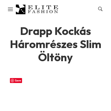
Drapp Kockás
Háromrészes Slim
Öltöny
Save