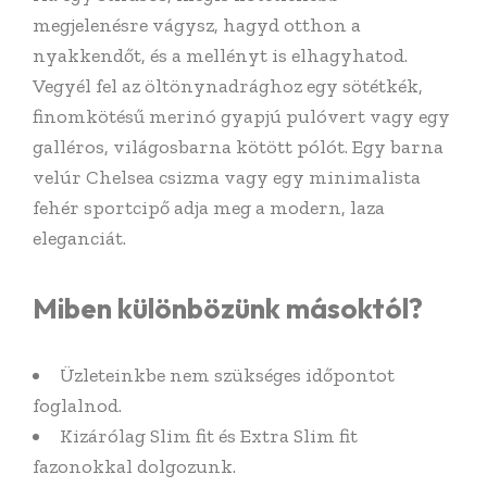
megjelenésre vágysz, hagyd otthon a
nyakkendőt, és a mellényt is elhagyhatod.
Vegyél fel az öltönynadrághoz egy sötétkék,
finomkötésű merinó gyapjú pulóvert vagy egy
galléros, világosbarna kötött pólót. Egy barna
velúr Chelsea csizma vagy egy minimalista
fehér sportcipő adja meg a modern, laza
eleganciát.
Miben különbözünk másoktól?
Üzleteinkbe nem szükséges időpontot
foglalnod.
Kizárólag Slim fit és Extra Slim fit
fazonokkal dolgozunk.