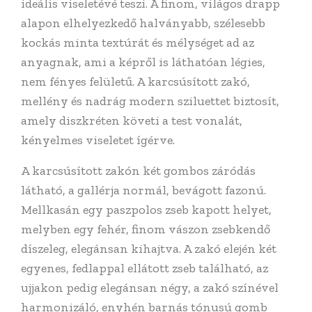
ideális viseletévé teszi. A finom, világos drapp
alapon elhelyezkedő halványabb, szélesebb
kockás minta textúrát és mélységet ad az
anyagnak, ami a képről is láthatóan légies,
nem fényes felületű. A karcsúsított zakó,
mellény és nadrág modern sziluettet biztosít,
amely diszkréten követi a test vonalát,
kényelmes viseletet ígérve.
A karcsúsított zakón két gombos záródás
látható, a gallérja normál, bevágott fazonú.
Mellkasán egy paszpolos zseb kapott helyet,
melyben egy fehér, finom vászon zsebkendő
díszeleg, elegánsan kihajtva. A zakó elején két
egyenes, fedlappal ellátott zseb található, az
ujjakon pedig elegánsan négy, a zakó színével
harmonizáló, enyhén barnás tónusú gomb