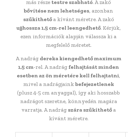
más része
testre szabható
. A zakó
bővítése nem lehetséges
, azonban
szűkíthető
a kívánt méretre. A zakó
ujjhossza 1,5 cm-rel leengedhető
. Kérjük,
ezen információk alapján válassza ki a
megfelelő méretet.
A nadrág
dereka kiengedhető maximum
1,5 cm
-rel. A nadrág
felhajtását minden
esetben az ön méretére kell felhajtatni
,
mivel a nadrágjaink
befejezetlenek
(plusz 4-5 cm anyaggal), így aki hosszabb
nadrágot szeretne, könnyedén magára
varratja. A nadrág
szára szűkíthető
a
kívánt méretre.