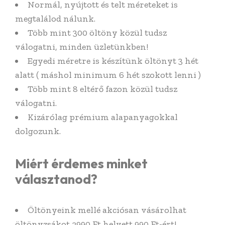
Normál, nyújtott és telt méreteket is
megtalálod nálunk.
Több mint 300 öltöny közül tudsz
válogatni, minden üzletünkben!
Egyedi méretre is készítünk öltönyt 3 hét
alatt ( máshol minimum 6 hét szokott lenni )
Több mint 8 eltérő fazon közül tudsz
válogatni.
Kizárólag prémium alapanyagokkal
dolgozunk.
Miért érdemes minket
választanod?
Öltönyeink mellé akciósan vásárolhat
öltönyzsákot 2990 Ft helyett 990 Ft-ért!