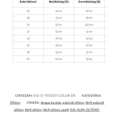
Zakó Méret
Mellbőség (D)
Derékbőség (E)
Váll
46
49 cm
46 cm
48
51 cm
48 cm
50
52 cm
49,5 cm
52
54 cm
52 cm
54
56 cm
55 cm
56
58 cm
56 cm
58
59 cm
57 cm
60
60 cm
56 cm
GG-O-TK0007-COLOR-DK
CIKKSZÁM:
KATEGÓRIA:
Öltöny
drapp kockás
esküvői öltöny
férfi esküvői
CÍMKÉK:
,
,
öltöny
férfi öltöny
férfi öltöny szett
GG-SLIM-OLTONY
,
,
,
,