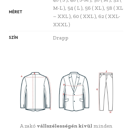
M-L ), 54 ( L ), 56 ( XL ), 58 ( XL
MÉRET
– XXL ), 60 ( XXL ), 62 ( XXL-
XXXL )
Drapp
SZÍN
A zakó
vállszélességén kívül
minden