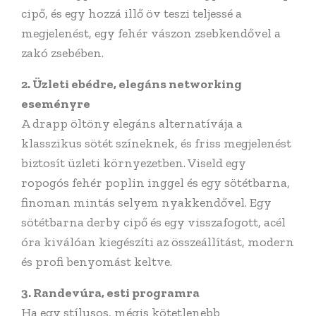
cipő, és egy hozzá illő öv teszi teljessé a
megjelenést, egy fehér vászon zsebkendővel a
zakó zsebében.
2. Üzleti ebédre, elegáns networking
eseményre
A drapp öltöny elegáns alternatívája a
klasszikus sötét színeknek, és friss megjelenést
biztosít üzleti környezetben. Viseld egy
ropogós fehér poplin inggel és egy sötétbarna,
finoman mintás selyem nyakkendővel. Egy
sötétbarna derby cipő és egy visszafogott, acél
óra kiválóan kiegészíti az összeállítást, modern
és profi benyomást keltve.
3. Randevúra, esti programra
Ha egy stílusos, mégis kötetlenebb