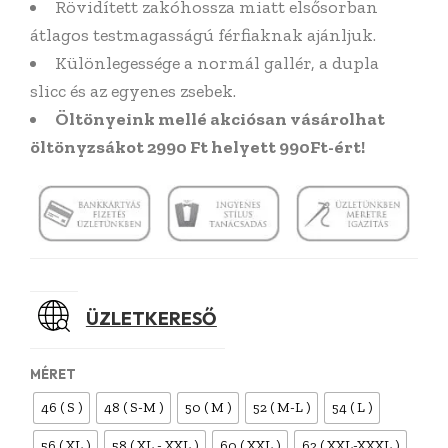
Rövidített zakóhossza miatt elsősorban
átlagos testmagasságú férfiaknak ajánljuk.
Különlegessége a normál gallér, a dupla
slicc és az egyenes zsebek.
Öltönyeink mellé akciósan vásárolhat
öltönyzsákot 2990 Ft helyett 990Ft-ért!
ÜZLETKERESŐ
MÉRET
46 ( S )
48 ( S-M )
50 ( M )
52 ( M-L )
54 ( L )
56 ( XL )
58 ( XL - XXL )
60 ( XXL )
62 ( XXL-XXXL )