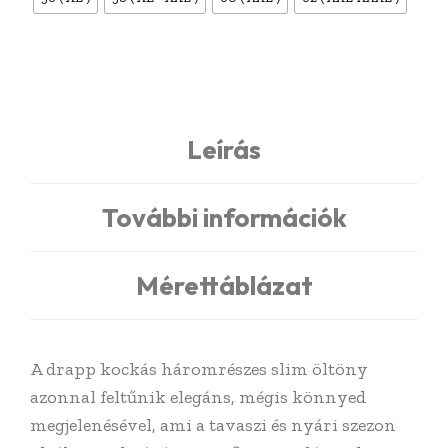
Leírás
További információk
Mérettáblázat
A drapp kockás háromrészes slim öltöny
azonnal feltűnik elegáns, mégis könnyed
megjelenésével, ami a tavaszi és nyári szezon