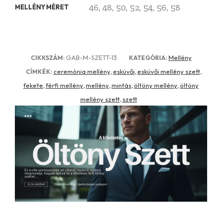
46, 48, 50, 52, 54, 56, 58
MELLÉNY MÉRET
GAB-M-SZETT-13
Mellény
CIKKSZÁM:
KATEGÓRIA:
ceremónia mellény
esküvői
esküvői mellény szett
CÍMKÉK:
,
,
,
fekete
férfi mellény
mellény
mintás
öltöny mellény
öltöny
,
,
,
,
,
mellény szett
szett
,