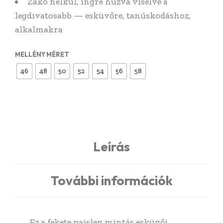
Zakó nélkül, ingre húzva viselve a
legdivatosabb — esküvőre, tanúskodáshoz,
alkalmakra
MELLÉNY MÉRET
46
48
50
52
54
56
58
Leírás
További információk
Ez a fekete paisley mintás esküvői