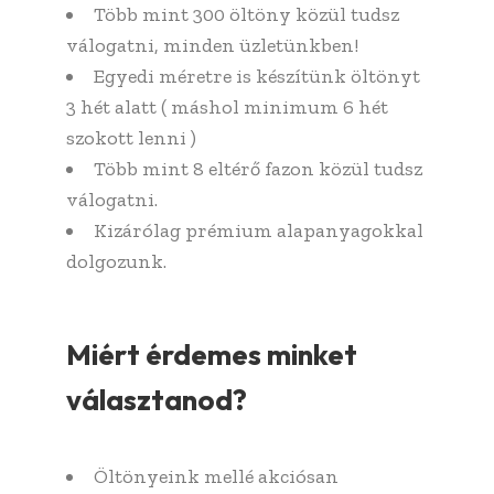
Több mint 300 öltöny közül tudsz
válogatni, minden üzletünkben!
Egyedi méretre is készítünk öltönyt
3 hét alatt ( máshol minimum 6 hét
szokott lenni )
Több mint 8 eltérő fazon közül tudsz
válogatni.
Kizárólag prémium alapanyagokkal
dolgozunk.
Miért érdemes minket
választanod?
Öltönyeink mellé akciósan