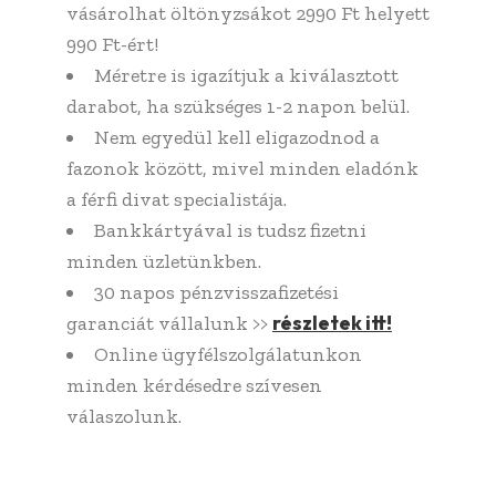
vásárolhat öltönyzsákot 2990 Ft helyett
990 Ft-ért!
Méretre is igazítjuk a kiválasztott
darabot, ha szükséges 1-2 napon belül.
Nem egyedül kell eligazodnod a
fazonok között, mivel minden eladónk
a férfi divat specialistája.
Bankkártyával is tudsz fizetni
minden üzletünkben.
30 napos pénzvisszafizetési
részletek itt!
garanciát vállalunk >>
Online ügyfélszolgálatunkon
minden kérdésedre szívesen
válaszolunk.