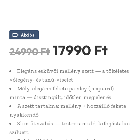
Akciós!
Original
Curr
17990
Ft
24990
Ft
price
price
Elegáns esküvői mellény szett — a tökéletes
was:
is:
vőlegény- és tanú-viselet
24990 Ft.
1799
Mély, elegáns fekete paisley (jacquard)
minta — disztingált, időtlen megjelenés
A szett tartalma: mellény + hozzáillő fekete
nyakkendő
Slim fit szabás — testre simuló, kifogástalan
sziluett