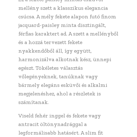
mellény szett a klasszikus elegancia
csúcsa. A mély fekete alapon futó finom
jacquard-paisley minta disztingált,
férfias karaktert ad. A szett a mellényből
és a hozzá tervezett fekete
nyakkendőből áll, így együtt,
harmonizálva alkotnak kész, ünnepi
egészt. Tökéletes választás
vőlegényeknek, tanúknak vagy
bármely elegáns esküvői és alkalmi
megjelenéshez, ahol a részletek is
számítanak.
Viseld fehér inggel és fekete vagy
antracit öltönynadrággal a
legformálisabb hatásért. A slim fit