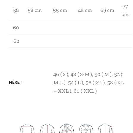
77
58
58 cm
55 cm
48 cm
69 cm
cm
60
62
46 ( S ), 48 ( S-M ), 50 ( M ), 52 (
M-L ), 54 ( L ), 56 ( XL ), 58 ( XL
MÉRET
– XXL ), 60 ( XXL )