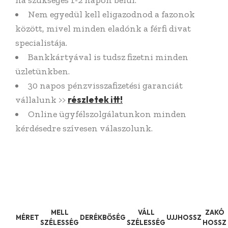
Nem egyedül kell eligazodnod a fazonok
között, mivel minden eladónk a férfi divat
specialistája.
Bankkártyával is tudsz fizetni minden
üzletünkben.
30 napos pénzvisszafizetési garanciát
részletek itt!
vállalunk >>
Online ügyfélszolgálatunkon minden
kérdésedre szívesen válaszolunk.
MELL
VÁLL
ZAKÓ
MÉRET
DERÉKBŐSÉG
UJJHOSSZ
SZÉLESSÉG
SZÉLESSÉG
HOSSZ