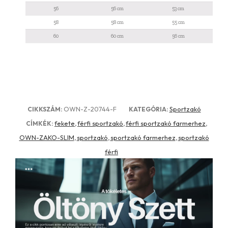
56
56 cm
53 cm
58
58 cm
55 cm
60
60 cm
56 cm
OWN-Z-20744-F
Sportzakó
CIKKSZÁM:
KATEGÓRIA:
fekete
férfi sportzakó
férfi sportzakó farmerhez
CÍMKÉK:
,
,
,
OWN-ZAKO-SLIM
sportzakó
sportzakó farmerhez
sportzakó
,
,
,
férfi