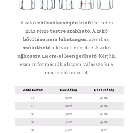
A zakó
vállszélességén kívül
minden
más része
testre szabható
. A zakó
bővítése nem lehetséges
, azonban
szűkíthető
a kívánt méretre. A zakó
ujjhossza 1,5 cm-el leengedhető
. Kérjük,
ezen információk alapján válassza ki a
megfelelő méretet.
Zakó Méret
Mellbőség
Derékbőség
Vál
46
46 cm
44 cm
48
48 cm
46 cm
50
50 cm
48 cm
52
52 cm
49 cm
54
54 cm
51 cm