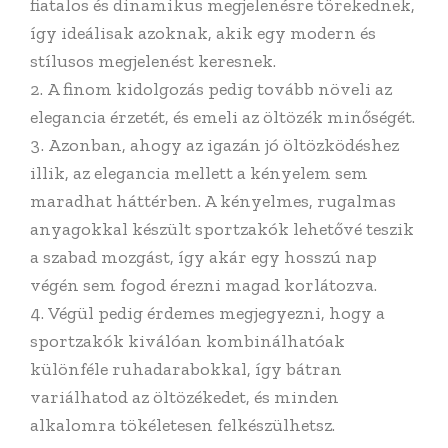
fiatalos és dinamikus megjelenésre törekednek,
így ideálisak azoknak, akik egy modern és
stílusos megjelenést keresnek.
A finom kidolgozás pedig tovább növeli az
elegancia érzetét, és emeli az öltözék minőségét.
Azonban, ahogy az igazán jó öltözködéshez
illik, az elegancia mellett a kényelem sem
maradhat háttérben. A kényelmes, rugalmas
anyagokkal készült sportzakók lehetővé teszik
a szabad mozgást, így akár egy hosszú nap
végén sem fogod érezni magad korlátozva.
Végül pedig érdemes megjegyezni, hogy a
sportzakók kiválóan kombinálhatóak
különféle ruhadarabokkal, így bátran
variálhatod az öltözékedet, és minden
alkalomra tökéletesen felkészülhetsz.