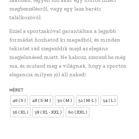
megbeszélésről, vagy egy laza baráti
találkozóról.
Ezzel a sportzakóval garantáltan a legjobb
formádat hozhatod ki magadból, és minden
tekintet rád szegeződik majd az elegáns
megjelenésed miatt. Ne habozz, szerezd be még
ma, és mutasd meg a világnak, hogy a sportos
elegancia milyen jól áll neked!
MÉRET
46 ( S )
48 ( S-M )
50 ( M )
52 ( M-L )
54 ( L )
56 ( XL )
58 ( XL - XXL )
60 ( XXL )