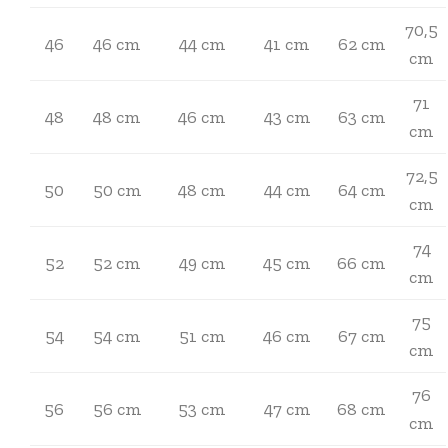
70,5
46
46 cm
44 cm
41 cm
62 cm
cm
71
48
48 cm
46 cm
43 cm
63 cm
cm
72,5
50
50 cm
48 cm
44 cm
64 cm
cm
74
52
52 cm
49 cm
45 cm
66 cm
cm
75
54
54 cm
51 cm
46 cm
67 cm
cm
76
56
56 cm
53 cm
47 cm
68 cm
cm