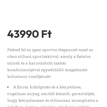
43990
Ft
Fedezd fel az igazi sportos eleganciát ezzel az
olasz stílusú sportzakóval, amely a fiatalos
színek és a karcsúsított szabás
kombinációjával egyedülálló megjelenést
kölcsönöz viselőjének!
A finom kidolgozás és a kényelmes,
rugalmas anyag, amiből készült, garantálják,
hogy kényelmesen és stílusosan mozoghatsz a
zakóban, legyen szó akár egy fontos üzleti