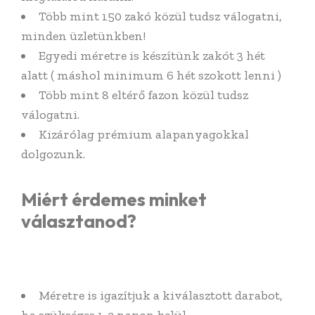
Több mint 150 zakó közül tudsz válogatni,
minden üzletünkben!
Egyedi méretre is készítünk zakót 3 hét
alatt ( máshol minimum 6 hét szokott lenni )
Több mint 8 eltérő fazon közül tudsz
válogatni.
Kizárólag prémium alapanyagokkal
dolgozunk.
Miért érdemes minket
választanod?
Méretre is igazítjuk a kiválasztott darabot,
ha szükséges 1-2 napon belül.