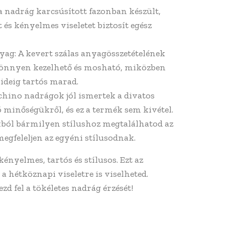
 a nadrág karcsúsított fazonban készült,
 és kényelmes viseletet biztosít egész
ag: A kevert szálas anyagösszetételének
önnyen kezelhető és mosható, miközben
ú ideig tartós marad.
 chino nadrágok jól ismertek a divatos
 minőségükről, és ez a termék sem kivétel.
kból bármilyen stílushoz megtalálhatod az
megfeleljen az egyéni stílusodnak.
ényelmes, tartós és stílusos. Ezt az
a hétköznapi viseletre is viselheted.
zd fel a tökéletes nadrág érzését!