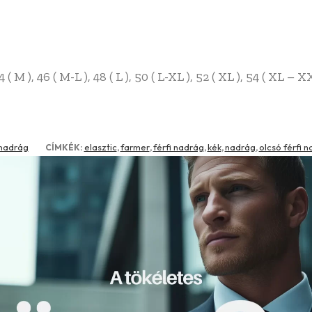
44 ( M ), 46 ( M-L ), 48 ( L ), 50 ( L-XL ), 52 ( XL ), 54 ( XL – X
nadrág
elasztic
farmer
férfi nadrág
kék
nadrág
olcsó férfi 
CÍMKÉK:
,
,
,
,
,