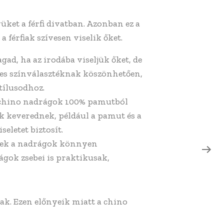
ket a férfi divatban. Azonban ez a
férfiak szívesen viselik őket.
ad, ha az irodába viseljük őket, de
les színválasztéknak köszönhetően,
tílusodhoz.
 chino nadrágok 100% pamutból
 keverednek, például a pamut és a
eletet biztosít.
ezek a nadrágok könnyen
ágok zsebei is praktikusak,
ak. Ezen előnyeik miatt a chino