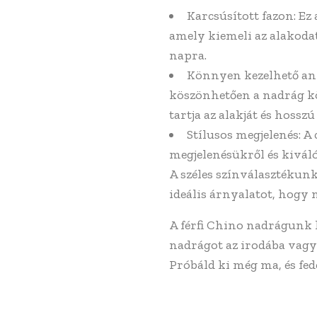
Karcsúsított fazon: Ez
amely kiemeli az alakodat
napra.
Könnyen kezelhető any
köszönhetően a nadrág k
tartja az alakját és hossz
Stílusos megjelenés: A
megjelenésükről és kiváló
A széles színválasztékun
ideális árnyalatot, hogy 
A férfi Chino nadrágunk k
nadrágot az irodába vagy 
Próbáld ki még ma, és fede