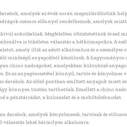
arabok, amelyek az évek során megszilárdították helyü
adrágok számos előnnyel rendelkeznek, amelyek miatt a 
kívül sokoldalúak. Megfelelően öltöztetettnek érzed mag
mbinálva is tökéletes választás a hétköznapokra. A szé
atot, amely illik az adott alkalomhoz és a személyes s
váló minőségű anyagokból készülnek. A hagyományos
lyan chino nadrágokat, amelyekben különböző anyagok
n. Ez az anyagösszetétel könnyű, tartós és kényelmes vis
us darabok. Az előző pontban említett anyagok miatt 
így könnyen tisztán tarthatóak. Emellett a chino nadr
 a pénztárcádat, a kulcsaidat és a mobiltelefonodat.
n darabok, amelyek kényelmesek, tartósak és stílusos
ő választás lehet bármilyen alkalomra.