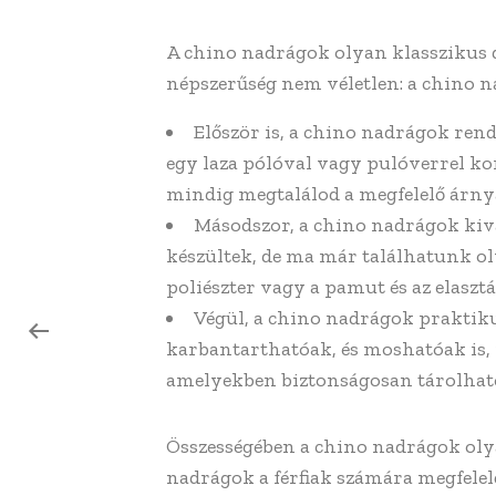
A chino nadrágok olyan klasszikus d
népszerűség nem véletlen: a chino n
Először is, a chino nadrágok rend
egy laza pólóval vagy pulóverrel ko
mindig megtalálod a megfelelő árnyal
Másodszor, a chino nadrágok ki
készültek, de ma már találhatunk o
poliészter vagy a pamut és az elasztá
Végül, a chino nadrágok praktik
karbantarthatóak, és moshatóak is, 
amelyekben biztonságosan tárolhatod
Összességében a chino nadrágok olya
nadrágok a férfiak számára megfelel