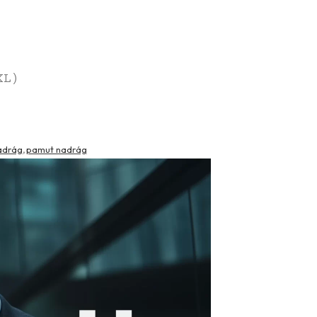
XL )
nadrág
pamut nadrág
,