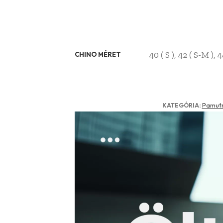
40 ( S ), 42 ( S-M ), 
CHINO MÉRET
Pamut
KATEGÓRIA: