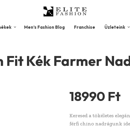
mékek
Men’s Fashion Blog
Franchise
Üzleteink
m Fit Kék Farmer Na
18990
Ft
Keresed a tökéletes eleg
férfi chino nadrágunk ide