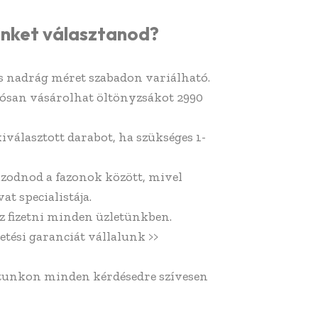
inket választanod?
és nadrág méret szabadon variálható.
ósan vásárolhat öltönyzsákot 2990
kiválasztott darabot, ha szükséges 1-
azodnod a fazonok között, mivel
at specialistája.
z fizetni minden üzletünkben.
etési garanciát vállalunk >>
atunkon minden kérdésedre szívesen