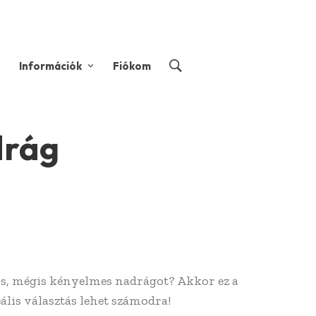
Információk
Fiókom
drág
áns, mégis kényelmes nadrágot? Akkor ez a
ális választás lehet számodra!