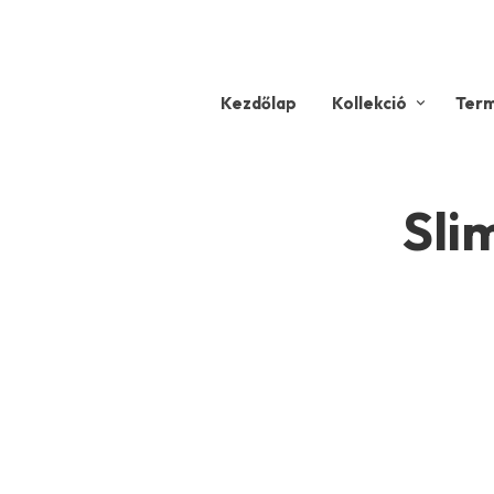
Kezdőlap
Kollekció
Ter
Sli