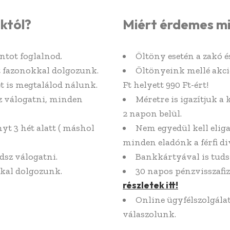
któl?
Miért érdemes m
ntot foglalnod.
Öltöny esetén a zakó 
it fazonokkal dolgozunk.
Öltönyeink mellé akci
t is megtalálod nálunk.
Ft helyett 990 Ft-ért!
z válogatni, minden
Méretre is igazítjuk a 
2 napon belül.
yt 3 hét alatt ( máshol
Nem egyedül kell elig
minden eladónk a férfi div
dsz válogatni.
Bankkártyával is tuds
kal dolgozunk.
30 napos pénzvisszafiz
részletek itt!
Online ügyfélszolgál
válaszolunk.