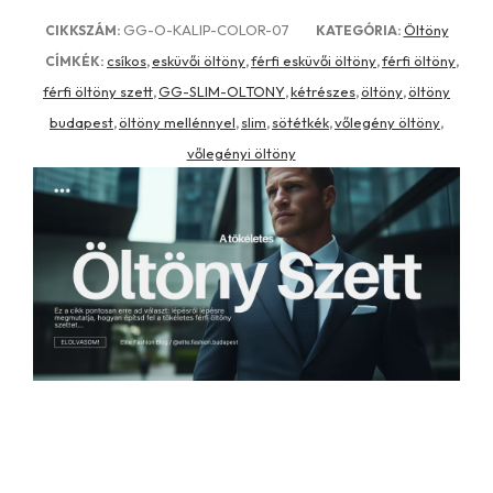
GG-O-KALIP-COLOR-07
Öltöny
CIKKSZÁM:
KATEGÓRIA:
csíkos
esküvői öltöny
férfi esküvői öltöny
férfi öltöny
CÍMKÉK:
,
,
,
,
férfi öltöny szett
GG-SLIM-OLTONY
kétrészes
öltöny
öltöny
,
,
,
,
budapest
öltöny mellénnyel
slim
sötétkék
vőlegény öltöny
,
,
,
,
,
vőlegényi öltöny