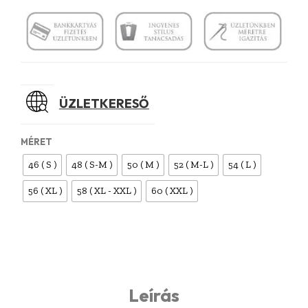
ÜZLETKERESŐ
MÉRET
46 ( S )
48 ( S-M )
50 ( M )
52 ( M-L )
54 ( L )
56 ( XL )
58 ( XL - XXL )
60 ( XXL )
Leírás