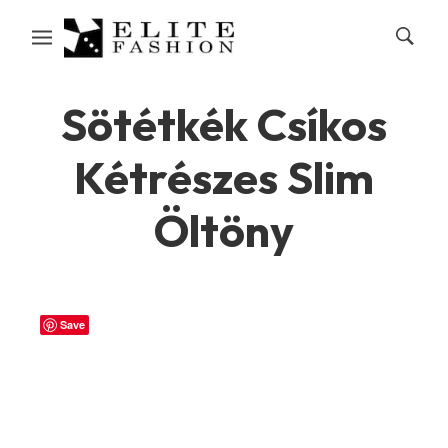
Sötétkék Csíkos
Kétrészes Slim
Öltöny
Save