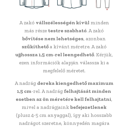
A zakó
vállszélességén kívül
minden
más része
testre szabható
. A zakó
bővítése nem lehetséges
, azonban
szűkíthető
a kívánt méretre. A zakó
ujjhossza 1,5 cm-rel leengedhető
. Kérjük,
ezen információk alapján válassza ki a
megfelelő méretet.
A nadrág
dereka kiengedhető maximum
1,5 cm
-rel. A nadrág
felhajtását minden
esetben az ön méretére kell felhajtatni
,
mivel a nadrágjaink
befejezetlenek
(plusz 4-5 cm anyaggal), így aki hosszabb
nadrágot szeretne, könnyedén magára