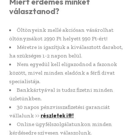
Miért érdemes minket
választanod?
Öltönyeink mellé akciósan vásárolhat
öltönyzsákot 2990 Ft helyett 990 Ft-ért!
Méretre is igazítjuk a kiválasztott darabot,
ha szükséges 1-2 napon belül.
Nem egyedül kell eligazodnod a fazonok
között, mivel minden eladónk a férfi divat
specialistája.
Bankkártyával is tudsz fizetni minden
üzletünkben.
30 napos pénzvisszafizetési garanciát
részletek itt!
vállalunk >>
Online ügyfélszolgálatunkon minden
kérdésedre szívesen válaszolunk.