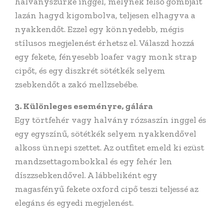
halványszürke inggel, melynek felső gombjait
lazán hagyd kigombolva, teljesen elhagyva a
nyakkendőt. Ezzel egy könnyedebb, mégis
stílusos megjelenést érhetsz el. Válaszd hozzá
egy fekete, fényesebb loafer vagy monk strap
cipőt, és egy diszkrét sötétkék selyem
zsebkendőt a zakó mellzsebébe.
3. Különleges eseményre, gálára
Egy törtfehér vagy halvány rózsaszín inggel és
egy egyszínű, sötétkék selyem nyakkendővel
alkoss ünnepi szettet. Az outfitet emeld ki ezüst
mandzsettagombokkal és egy fehér len
díszzsebkendővel. A lábbeliként egy
magasfényű fekete oxford cipő teszi teljessé az
elegáns és egyedi megjelenést.