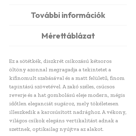
További információk
Mérettáblázat
Ez a sötétkék, diszkrét csíkozású kétsoros
öltöny azonnal megragadja a tekintetet a
kifinomult szabásával és a matt felületű, finom
tapintású szövetével. A zakó széles, csúcsos
reverje és a hat gombolású eleje modern, mégis
időtlen eleganciát sugároz, mely tökéletesen
illeszkedik a karcsúsított nadrághoz. A vékony,
világos csíkok elegáns vertikalitást adnak a
szettnek, optikailag nyújtva az alakot.