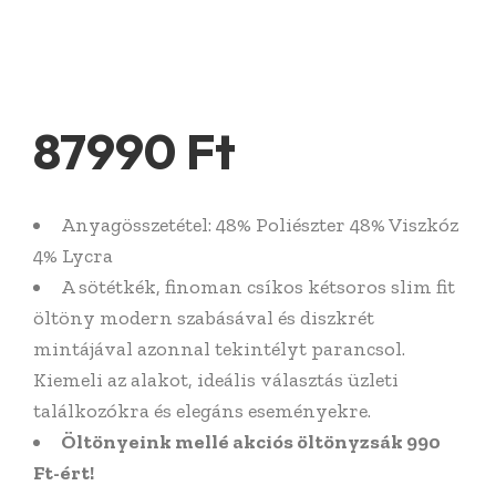
87990
Ft
Anyagösszetétel: 48% Poliészter 48% Viszkóz
4% Lycra
A sötétkék, finoman csíkos kétsoros slim fit
öltöny modern szabásával és diszkrét
mintájával azonnal tekintélyt parancsol.
Kiemeli az alakot, ideális választás üzleti
találkozókra és elegáns eseményekre.
Öltönyeink mellé akciós öltönyzsák 990
Ft-ért!