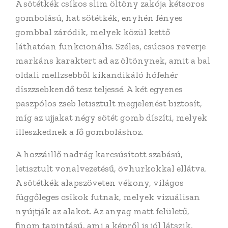
A sötétkék csíkos slim öltöny zakója kétsoros
gombolású, hat sötétkék, enyhén fényes
gombbal záródik, melyek közül kettő
láthatóan funkcionális. Széles, csúcsos reverje
markáns karaktert ad az öltönynek, amit a bal
oldali mellzsebből kikandikáló hófehér
díszzsebkendő tesz teljessé. A két egyenes
paszpólos zseb letisztult megjelenést biztosít,
míg az ujjakat négy sötét gomb díszíti, melyek
illeszkednek a fő gomboláshoz.
A hozzáillő nadrág karcsúsított szabású,
letisztult vonalvezetésű, övhurkokkal ellátva.
A sötétkék alapszöveten vékony, világos
függőleges csíkok futnak, melyek vizuálisan
nyújtják az alakot. Az anyag matt felületű,
finom tapintású, ami a képről is jól látszik,