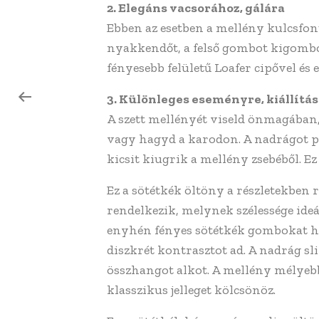
2. Elegáns vacsorához, gálára
Ebben az esetben a mellény kulcsfon
nyakkendőt, a felső gombot kigombol
fényesebb felületű Loafer cipővel és
3. Különleges eseményre, kiállítá
A szett mellényét viseld önmagában, 
vagy hagyd a karodon. A nadrágot pá
kicsit kiugrik a mellény zsebéből. E
Ez a sötétkék öltöny a részletekben 
rendelkezik, melynek szélessége ide
enyhén fényes sötétkék gombokat has
diszkrét kontrasztot ad. A nadrág slim
összhangot alkot. A mellény mélyebb
klasszikus jelleget kölcsönöz.