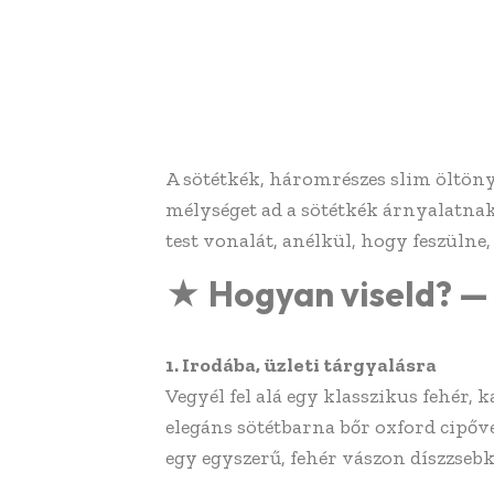
A sötétkék, háromrészes slim öltöny 
mélységet ad a sötétkék árnyalatnak,
test vonalát, anélkül, hogy feszülne,
★ Hogyan viseld? — 3
1. Irodába, üzleti tárgyalásra
Vegyél fel alá egy klasszikus fehér,
elegáns sötétbarna bőr oxford cipőve
egy egyszerű, fehér vászon díszzsebk