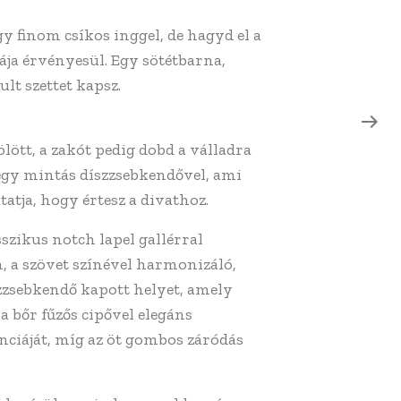
y finom csíkos inggel, de hagyd el a
ája érvényesül. Egy sötétbarna,
lt szettet kapsz.
lött, a zakót pedig dobd a válladra
egy mintás díszzsebkendővel, ami
atja, hogy értesz a divathoz.
szikus notch lapel gallérral
, a szövet színével harmonizáló,
zzsebkendő kapott helyet, amely
na bőr fűzős cipővel elegáns
nciáját, míg az öt gombos záródás