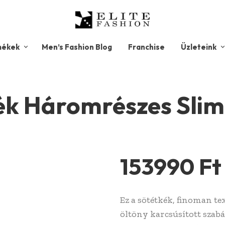
mékek
Men’s Fashion Blog
Franchise
Üzleteink
ék Háromrészes Slim
153990
Ft
Ez a sötétkék, finoman te
öltöny karcsúsított szabá