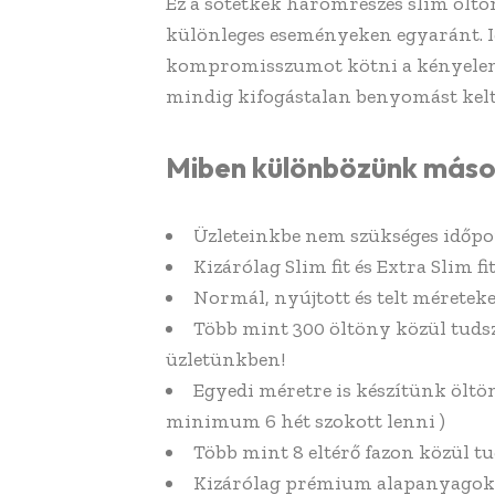
Ez a sötétkék háromrészes slim ölt
különleges eseményeken egyaránt. Id
kompromisszumot kötni a kényelem é
mindig kifogástalan benyomást kelt,
Miben különbözünk máso
Üzleteinkbe nem szükséges időpo
Kizárólag Slim fit és Extra Slim f
Normál, nyújtott és telt méreteke
Több mint 300 öltöny közül tuds
üzletünkben!
Egyedi méretre is készítünk öltön
minimum 6 hét szokott lenni )
Több mint 8 eltérő fazon közül tu
Kizárólag prémium alapanyagok