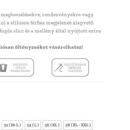
ti megbeszélésekre, rendezvényekre vagy
l a stílusos férfias megjelenés alapvető.
upla slicc és a mellény által nyújtott extra
iósan öltönyzsákot vásárolhatsz!
52 ( M-L )
54 ( L )
56 ( XL )
58 ( XL - XXL )