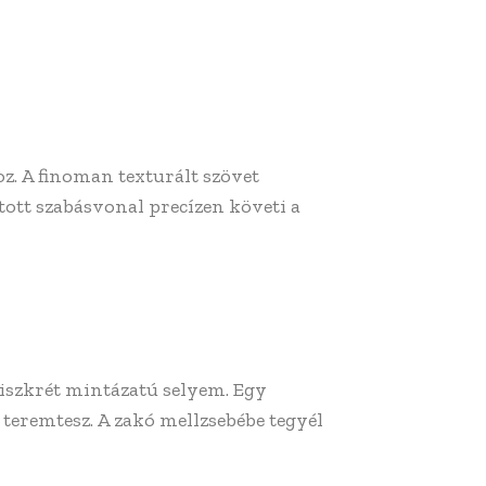
z. A finoman texturált szövet
tott szabásvonal precízen követi a
 diszkrét mintázatú selyem. Egy
 teremtesz. A zakó mellzsebébe tegyél