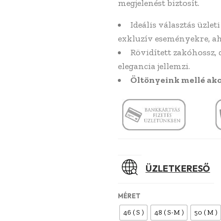
megjelenést biztosít.
Ideális választás üzle
exkluzív eseményekre, aho
Rövidített zakóhossz, d
elegancia jellemzi.
Öltönyeink mellé akc
ÜZLETKERESŐ
MÉRET
46 ( S )
48 ( S-M )
50 ( M )