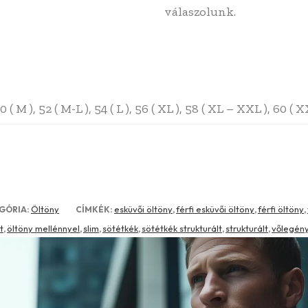
válaszolunk.
 50 ( M ), 52 ( M-L ), 54 ( L ), 56 ( XL ), 58 ( XL – XXL ), 60 
Öltöny
esküvői öltöny
férfi esküvői öltöny
férfi öltöny
GÓRIA:
CÍMKÉK:
,
,
,
t
öltöny mellénnyel
slim
sötétkék
sötétkék strukturált
strukturált
vőlegény
,
,
,
,
,
,