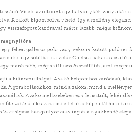
tosságú. Viseld az öltönyt egy halványkék vagy akár eg
va. A zakót kigombolva viseld, így a mellény eleganci
 egy visszafogott karórával máris lazább, mégis kifinomu
s megnyitóra
egy fehér, galléros póló vagy vékony kötött pulóver fö
rosítsd egy sötétbarna velúr Chelsea bakancs-csal és 
z egy merészebb, mégis stílusos összeállítás, ami megmut
rejti a kifinomultságát. A zakó kétgombos záródású, klas
ális. A gombolásokhoz, mind a zakón, mind a mellényen
ználtak. A zakó mellzsebében egy letisztult, fehér dís
 fit szabású, éles vasalási éllel, és a képen látható bar
 V-kivágása hangsúlyozza az ing és a nyakkendő elega