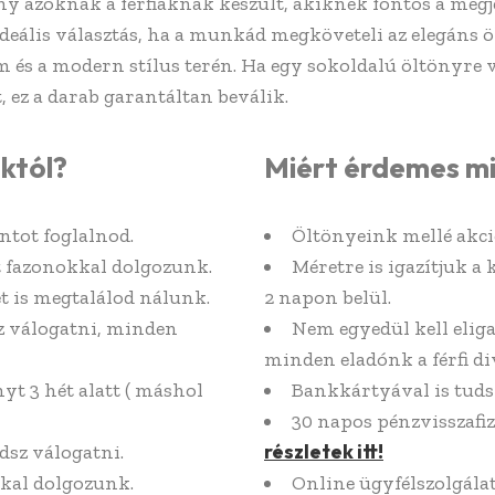
öny azoknak a férfiaknak készült, akiknek fontos a me
eális választás, ha a munkád megköveteli az elegáns ö
s a modern stílus terén. Ha egy sokoldalú öltönyre 
 ez a darab garantáltan beválik.
któl?
Miért érdemes m
ntot foglalnod.
Öltönyeink mellé akci
it fazonokkal dolgozunk.
Méretre is igazítjuk a 
t is megtalálod nálunk.
2 napon belül.
z válogatni, minden
Nem egyedül kell elig
minden eladónk a férfi div
yt 3 hét alatt ( máshol
Bankkártyával is tuds
30 napos pénzvisszafiz
részletek itt!
dsz válogatni.
kal dolgozunk.
Online ügyfélszolgál