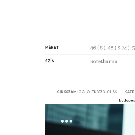
46 ( S ), 48 ( S-M ),
MÉRET
Sötétbarna
SZÍN
GG-O-TK0130-01-SK
CIKKSZÁM:
KATE
budapes