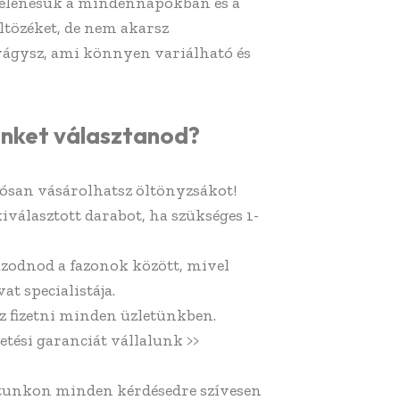
gjelenésük a mindennapokban és a
ltözéket, de nem akarsz
vágysz, ami könnyen variálható és
inket választanod?
ósan vásárolhatsz öltönyzsákot!
kiválasztott darabot, ha szükséges 1-
azodnod a fazonok között, mivel
at specialistája.
z fizetni minden üzletünkben.
etési garanciát vállalunk >>
atunkon minden kérdésedre szívesen