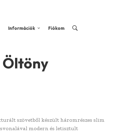
Információk
Fiókom
 Öltöny
xturált szövetből készült háromrészes slim
svonalával modern és letisztult