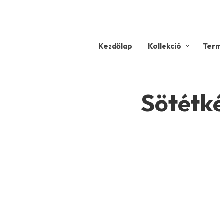
Kezdőlap
Kollekció
Ter
Sötétk