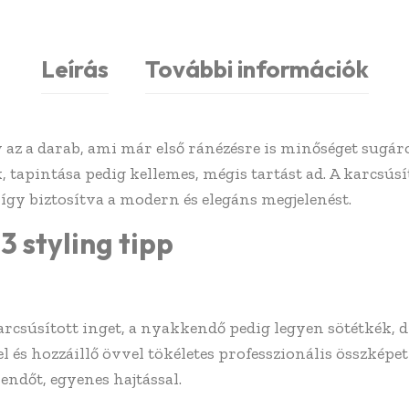
Leírás
További információk
az a darab, ami már első ránézésre is minőséget sugáro
 tapintása pedig kellemes, mégis tartást ad. A karcsúsí
 így biztosítva a modern és elegáns megjelenést.
 styling tipp
 karcsúsított inget, a nyakkendő pedig legyen sötétkék,
l és hozzáillő övvel tökéletes professzionális összképet
endőt, egyenes hajtással.