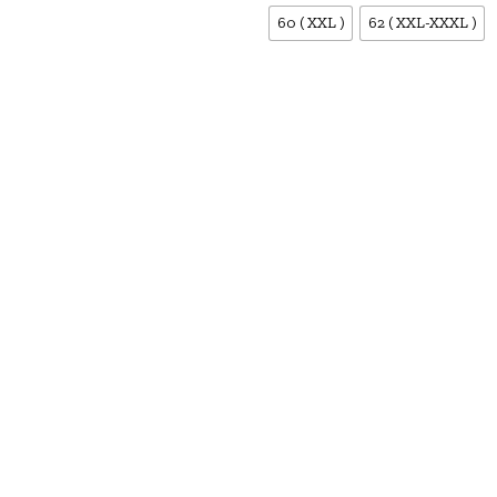
60 ( XXL )
62 ( XXL-XXXL )