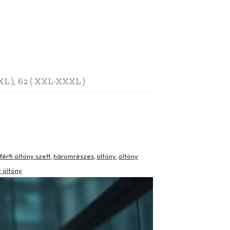
( XXL ), 62 ( XXL-XXXL )
férfi öltöny szett
háromrészes
öltöny
öltöny
,
,
,
 öltöny