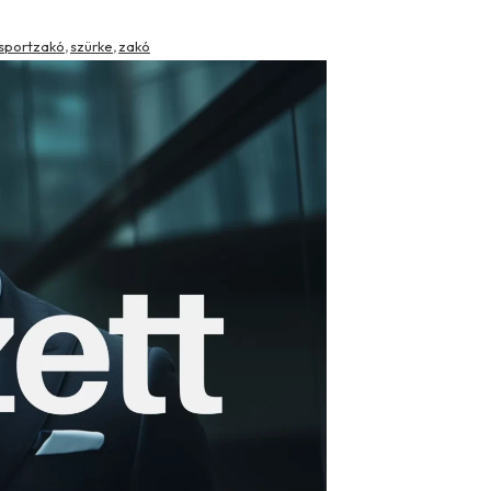
sportzakó
szürke
zakó
,
,