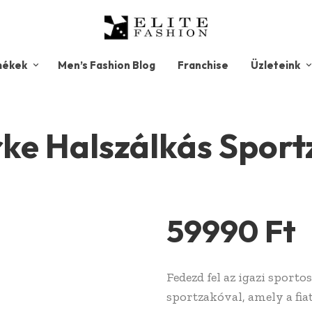
mékek
Men’s Fashion Blog
Franchise
Üzleteink
ke Halszálkás Spor
59990
Ft
Fedezd fel az igazi sportos
sportzakóval, amely a fiat