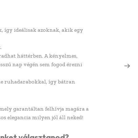
, így ideálisak azoknak, akik egy
.
aradhat háttérben. A kényelmes,
osszú nap végén sem fogod érezni
e ruhadarabokkal, így bátran
amely garantáltan felhívja magára a
os elegancia milyen jól áll neked!
inket választanod?