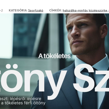
-2
Sportzakó
halszálka-mintás
középszürke
KATEGÓRIA:
CÍMKÉK:
,
,