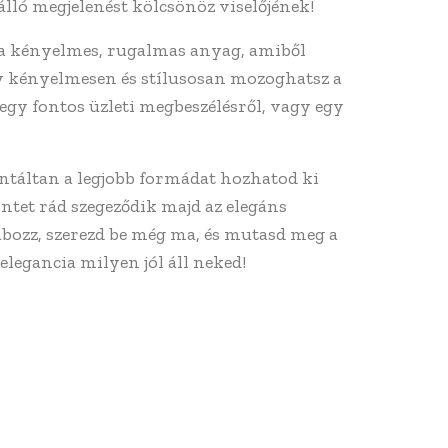
lló megjelenést kölcsönöz viselőjének!
 a kényelmes, rugalmas anyag, amiből
gy kényelmesen és stílusosan mozoghatsz a
egy fontos üzleti megbeszélésről, vagy egy
antáltan a legjobb formádat hozhatod ki
ntet rád szegeződik majd az elegáns
abozz, szerezd be még ma, és mutasd meg a
elegancia milyen jól áll neked!