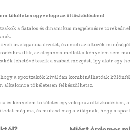
lem tökéletes egyvelege az öltözködésben!
rtzakók a fiatalos és dinamikus megjelenésre törekednek
snek.
veli az elegancia érzetét, és emeli az öltözék minőségét
ködéshez illik, az elegancia mellett a kényelem sem m
kók lehetővé teszik a szabad mozgást, így akár egy h
 hogy a sportzakók kiválóan kombinálhatóak különfél
n alkalomra tökéletesen felkészülhetsz.
cia és kényelem tökéletes egyvelege az öltözködésben, 
ajátodat még ma, és mutasd meg a világnak, hogy a sport
któl?
Miért érdemes m