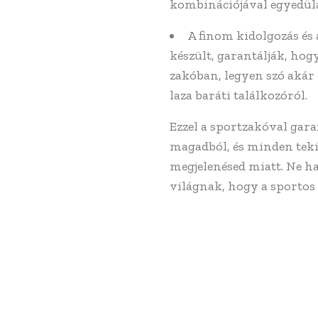
kombinációjával egyedülá
A finom kidolgozás és
készült, garantálják, ho
zakóban, legyen szó akár 
laza baráti találkozóról.
Ezzel a sportzakóval gar
magadból, és minden teki
megjelenésed miatt. Ne h
világnak, hogy a sportos 