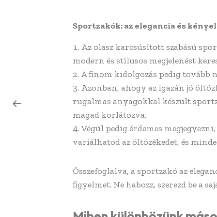
Sportzakók: az elegancia és kénye
Az olasz karcsúsított szabású spo
modern és stílusos megjelenést kere
A finom kidolgozás pedig tovább nö
Azonban, ahogy az igazán jó öltöz
rugalmas anyagokkal készült sportza
magad korlátozva.
Végül pedig érdemes megjegyezni,
variálhatod az öltözékedet, és minde
Összefoglalva, a sportzakó az elegan
figyelmet. Ne habozz, szerezd be a s
Miben különbözünk máso