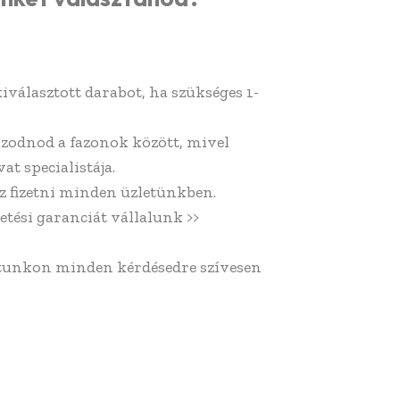
kiválasztott darabot, ha szükséges 1-
azodnod a fazonok között, mivel
at specialistája.
z fizetni minden üzletünkben.
etési garanciát vállalunk >>
atunkon minden kérdésedre szívesen