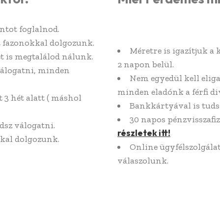
ntot foglalnod.
it fazonokkal dolgozunk.
Méretre is igazítjuk a 
t is megtalálod nálunk.
2 napon belül.
válogatni, minden
Nem egyedül kell elig
minden eladónk a férfi div
 3 hét alatt ( máshol
Bankkártyával is tuds
30 napos pénzvisszafiz
dsz válogatni.
részletek itt!
kal dolgozunk.
Online ügyfélszolgál
válaszolunk.