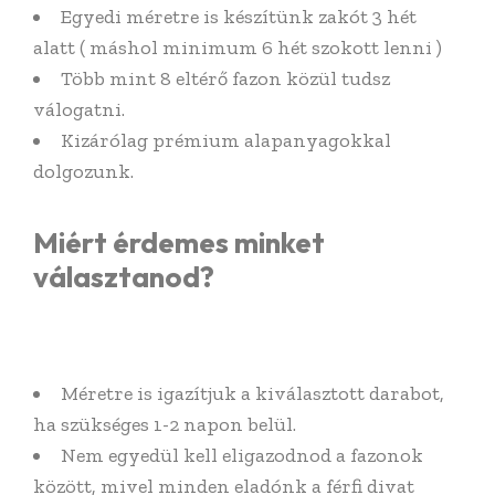
Egyedi méretre is készítünk zakót 3 hét
alatt ( máshol minimum 6 hét szokott lenni )
Több mint 8 eltérő fazon közül tudsz
válogatni.
Kizárólag prémium alapanyagokkal
dolgozunk.
Miért érdemes minket
választanod?
Méretre is igazítjuk a kiválasztott darabot,
ha szükséges 1-2 napon belül.
Nem egyedül kell eligazodnod a fazonok
között, mivel minden eladónk a férfi divat