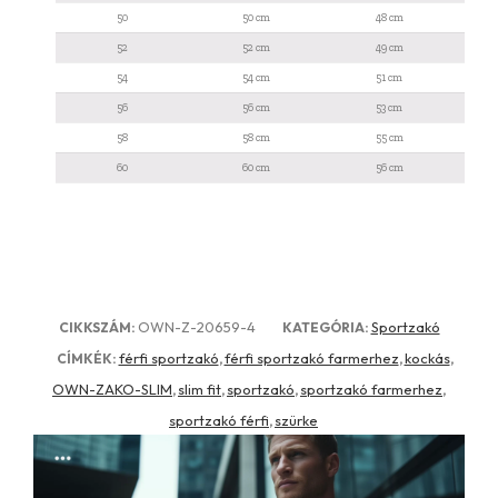
50
50 cm
48 cm
52
52 cm
49 cm
54
54 cm
51 cm
56
56 cm
53 cm
58
58 cm
55 cm
60
60 cm
56 cm
OWN-Z-20659-4
Sportzakó
CIKKSZÁM:
KATEGÓRIA:
férfi sportzakó
férfi sportzakó farmerhez
kockás
CÍMKÉK:
,
,
,
OWN-ZAKO-SLIM
slim fit
sportzakó
sportzakó farmerhez
,
,
,
,
sportzakó férfi
szürke
,