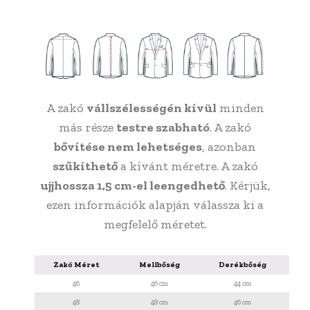
A zakó
vállszélességén kívül
minden
más része
testre szabható
. A zakó
bővítése nem lehetséges
, azonban
szűkíthető
a kívánt méretre. A zakó
ujjhossza 1,5 cm-el leengedhető
. Kérjük,
ezen információk alapján válassza ki a
megfelelő méretet.
Zakó Méret
Mellbőség
Derékbőség
Vál
46
46 cm
44 cm
48
48 cm
46 cm