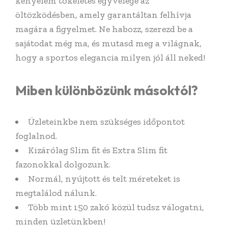
kényelem tökéletes egyvelege az
öltözködésben, amely garantáltan felhívja
magára a figyelmet. Ne habozz, szerezd be a
sajátodat még ma, és mutasd meg a világnak,
hogy a sportos elegancia milyen jól áll neked!
Miben különbözünk másoktól?
Üzleteinkbe nem szükséges időpontot
foglalnod.
Kizárólag Slim fit és Extra Slim fit
fazonokkal dolgozunk.
Normál, nyújtott és telt méreteket is
megtalálod nálunk.
Több mint 150 zakó közül tudsz válogatni,
minden üzletünkben!