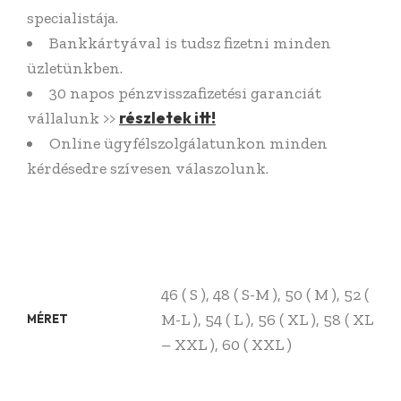
specialistája.
Bankkártyával is tudsz fizetni minden
üzletünkben.
30 napos pénzvisszafizetési garanciát
részletek itt!
vállalunk >>
Online ügyfélszolgálatunkon minden
kérdésedre szívesen válaszolunk.
46 ( S ), 48 ( S-M ), 50 ( M ), 52 (
M-L ), 54 ( L ), 56 ( XL ), 58 ( XL
MÉRET
– XXL ), 60 ( XXL )