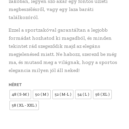
zakóban, legyen szó akár egy fontos üzleti
megbeszélésről, vagy egy laza baráti
találkozóról.
Ezzel a sportzakóval garantáltan a legjobb
formádat hozhatod ki magadból, és minden
tekintet rád szegeződik majd az elegáns
megjelenésed miatt. Ne habozz, szerezd be még
ma, és mutasd meg a világnak, hogy a sportos
elegancia milyen jól áll neked!
MÉRET
48 ( S-M )
50 ( M )
52 ( M-L )
54 ( L )
56 ( XL )
58 ( XL - XXL )