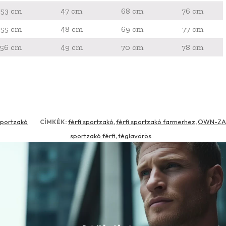
53 cm
47 cm
68 cm
76 cm
55 cm
48 cm
69 cm
77 cm
56 cm
49 cm
70 cm
78 cm
portzakó
férfi sportzakó
férfi sportzakó farmerhez
OWN-ZA
CÍMKÉK:
,
,
sportzakó férfi
téglavörös
,