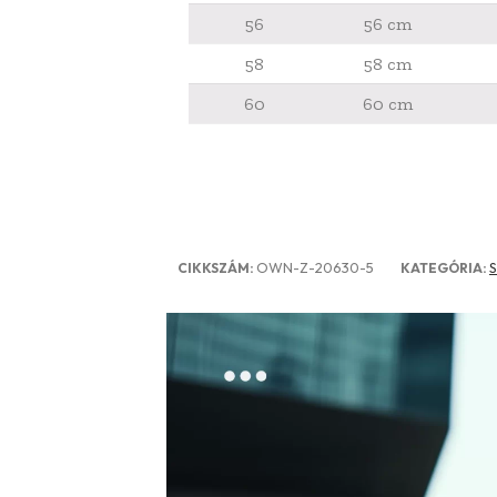
56
56 cm
58
58 cm
60
60 cm
OWN-Z-20630-5
S
CIKKSZÁM:
KATEGÓRIA: