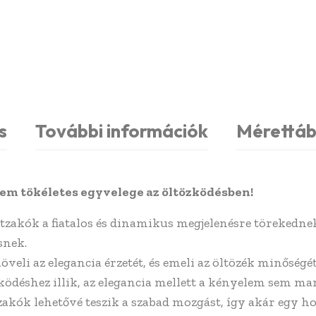
s
További információk
Mérettáb
lem tökéletes egyvelege az öltözködésben!
rtzakók a fiatalos és dinamikus megjelenésre törekednek
snek.
veli az elegancia érzetét, és emeli az öltözék minőségét
ködéshez illik, az elegancia mellett a kényelem sem m
kók lehetővé teszik a szabad mozgást, így akár egy h