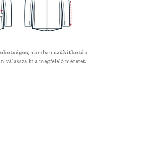
lehetséges
, azonban
szűkíthető
a
án válassza ki a megfelelő méretet.