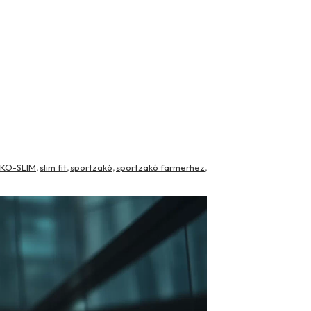
KO-SLIM
slim fit
sportzakó
sportzakó farmerhez
,
,
,
,