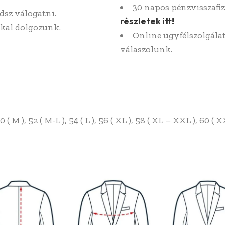
30 napos pénzvisszafiz
dsz válogatni.
részletek itt!
kal dolgozunk.
Online ügyfélszolgál
válaszolunk.
 50 ( M ), 52 ( M-L ), 54 ( L ), 56 ( XL ), 58 ( XL – XXL ), 60 ( X