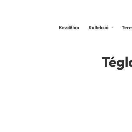
Kezdőlap
Kollekció
Ter
Tégl