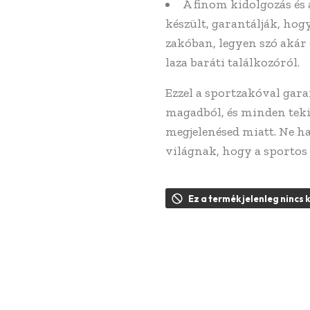
A finom kidolgozás és
készült, garantálják, ho
zakóban, legyen szó akár 
laza baráti találkozóról.
Ezzel a sportzakóval gar
magadból, és minden teki
megjelenésed miatt. Ne h
világnak, hogy a sportos 
Ez a termék jelenleg nincs