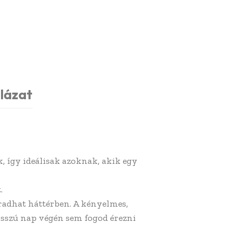
lázat
, így ideálisak azoknak, akik egy
.
aradhat háttérben. A kényelmes,
osszú nap végén sem fogod érezni