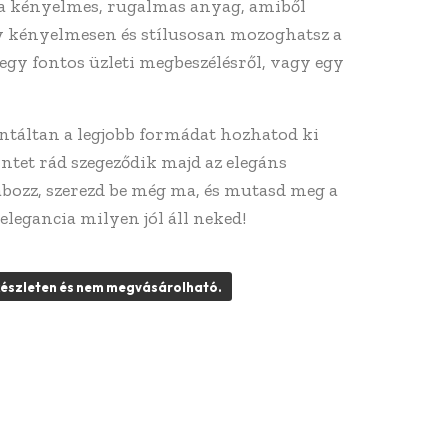
 a kényelmes, rugalmas anyag, amiből
gy kényelmesen és stílusosan mozoghatsz a
egy fontos üzleti megbeszélésről, vagy egy
antáltan a legjobb formádat hozhatod ki
ntet rád szegeződik majd az elegáns
abozz, szerezd be még ma, és mutasd meg a
elegancia milyen jól áll neked!
 készleten és nem megvásárolható.