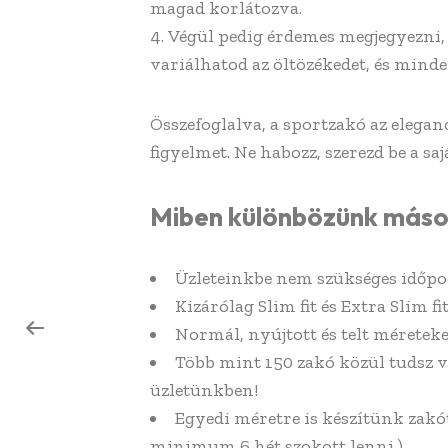
magad korlátozva.
Végül pedig érdemes megjegyezni,
variálhatod az öltözékedet, és minde
Összefoglalva, a sportzakó az elegan
figyelmet. Ne habozz, szerezd be a s
Miben különbözünk máso
Üzleteinkbe nem szükséges időpo
Kizárólag Slim fit és Extra Slim f
Normál, nyújtott és telt méreteke
Több mint 150 zakó közül tudsz 
üzletünkben!
Egyedi méretre is készítünk zakót
minimum 6 hét szokott lenni )