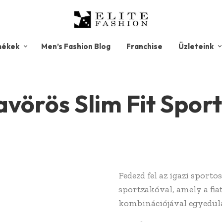
mékek
Men’s Fashion Blog
Franchise
Üzleteink
avörös Slim Fit Spor
Fedezd fel az igazi sportos
sportzakóval, amely a fiat
kombinációjával egyedülá