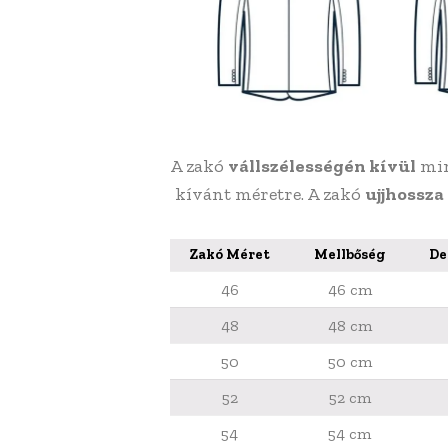
A zakó
vállszélességén kívül
min
kívánt méretre. A zakó
ujjhossza
Zakó Méret
Mellbőség
De
46
46 cm
48
48 cm
50
50 cm
52
52 cm
54
54 cm