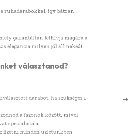
e ruhadarabokkal, így bátran
amely garantáltan felhívja magára a
os elegancia milyen jól áll neked!
inket választanod?
kiválasztott darabot, ha szükséges 1-
azodnod a fazonok között, mivel
at specialistája.
z fizetni minden üzletünkben.