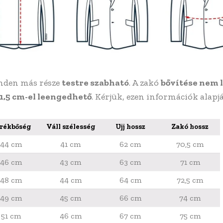
den más része
testre szabható
. A zakó
bővítése nem 
 1,5 cm-el leengedhető
. Kérjük, ezen információk alapj
rékbőség
Váll szélesség
Ujj hossz
Zakó hossz
44 cm
41 cm
62 cm
70,5 cm
46 cm
43 cm
63 cm
71 cm
48 cm
44 cm
64 cm
72,5 cm
49 cm
45 cm
66 cm
74 cm
51 cm
46 cm
67 cm
75 cm