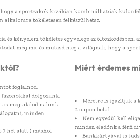
 hogy a sportzakók kiválóan kombinálhatóak különfél
n alkalomra tökéletesen felkészülhetsz.
cia és kényelem tökéletes egyvelege az öltözködésben, 
ajátodat még ma, és mutasd meg a világnak, hogy a sport
któl?
Miért érdemes m
ntot foglalnod.
it fazonokkal dolgozunk.
Méretre is igazítjuk a 
t is megtalálod nálunk.
2 napon belül.
válogatni, minden
Nem egyedül kell elig
minden eladónk a férfi div
 3 hét alatt ( máshol
Bankkártyával is tuds