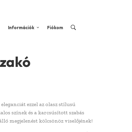
Információk
Fiókom
tzakó
 eleganciát ezzel az olasz stílusú
alos színek és a karcsúsított szabás
lló megjelenést kölcsönöz viselőjének!