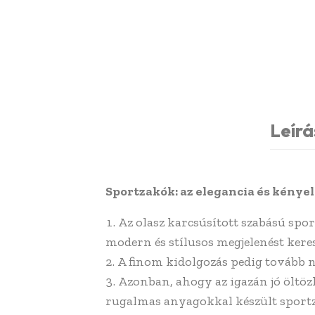
Leírá
Sportzakók: az elegancia és kénye
Az olasz karcsúsított szabású spo
modern és stílusos megjelenést kere
A finom kidolgozás pedig tovább nö
Azonban, ahogy az igazán jó öltöz
rugalmas anyagokkal készült sportza