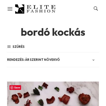
bordó kockás
SZŰRÉS
Save