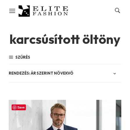
karcsúsított öltöny
SZŰRÉS
Save