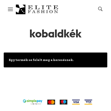
kobaldkék
Egy termék se felelt meg a keresésnek.