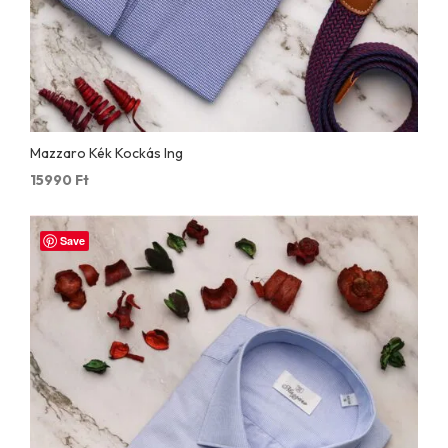
Mazzaro Kék Kockás Ing
15990
Ft
Save