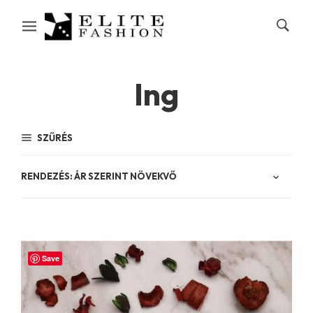
Ing
SZŰRÉS
Save