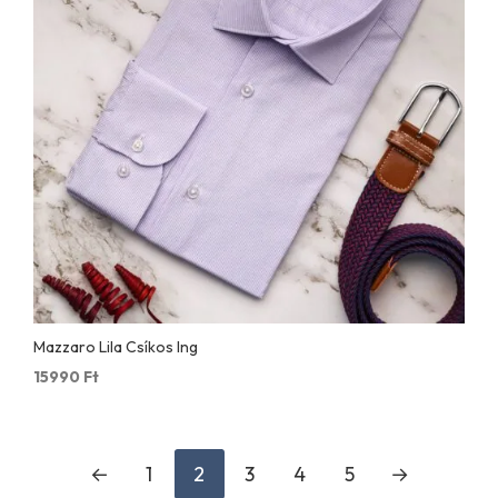
Mazzaro Lila Csíkos Ing
15990
Ft
←
1
2
3
4
5
→