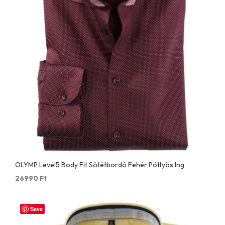
OLYMP Level5 Body Fit Sötétbordó Fehér Pöttyös Ing
26990
Ft
Save