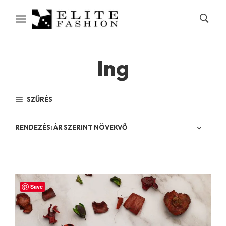
Ing
SZŰRÉS
Save