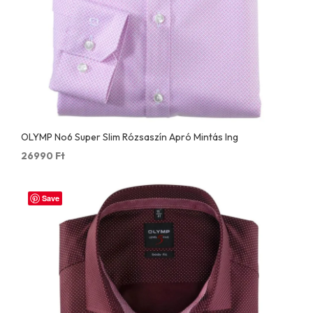
OLYMP No6 Super Slim Rózsaszín Apró Mintás Ing
26990
Ft
Save