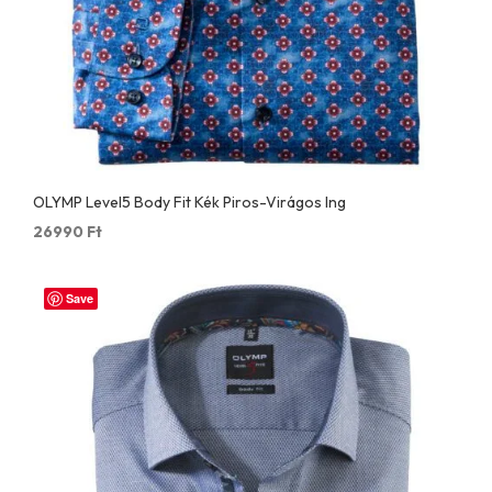
OLYMP Level5 Body Fit Kék Piros-Virágos Ing
26990
Ft
Save