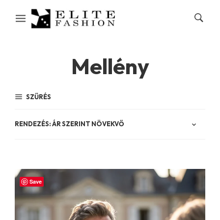
Mellény
SZŰRÉS
Save