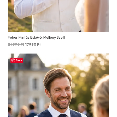
Fehér Mintás Esküvői Mellény Szett
Original
Current
24990
Ft
17990
Ft
price
price
was:
is:
24990 Ft.
17990 Ft.
Save