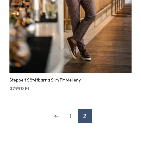
Steppelt Sötétbarna Slim Fit Mellény
27990
Ft
←
1
2