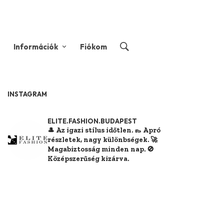
Információk
Fiókom
INSTAGRAM
ELITE.FASHION.BUDAPEST
🎩 Az igazi stílus időtlen.
👞 Apró
részletek, nagy különbségek.
🚀
Magabiztosság minden nap.
🚫
Középszerűség kizárva.