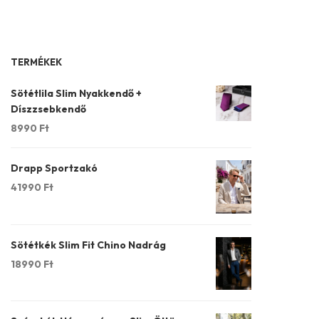
TERMÉKEK
Sötétlila Slim Nyakkendő +
Díszzsebkendő
8990
Ft
Drapp Sportzakó
41990
Ft
Sötétkék Slim Fit Chino Nadrág
18990
Ft