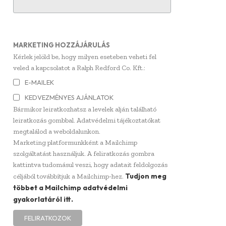
MARKETING HOZZÁJÁRULÁS
Kérlek jelöld be, hogy milyen eseteben veheti fel
veled a kapcsolatot a Ralph Redford Co. Kft.:
E-MAILEK
KEDVEZMÉNYES AJÁNLATOK
Bármikor leiratkozhatsz a levelek alján található
leiratkozás gombbal. Adatvédelmi tájékoztatókat
megtalálod a weboldalunkon.
Marketing platformunkként a Mailchimp
szolgáltatást használjuk. A feliratkozás gombra
kattintva tudomásul veszi, hogy adatait feldolgozás
Tudjon meg
céljából továbbítjuk a Mailchimp-hez.
többet a Mailchimp adatvédelmi
gyakorlatáról itt.