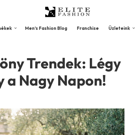
mékek
Men’s Fashion Blog
Franchise
Üzleteink
töny Trendek: Légy
ny a Nagy Napon!