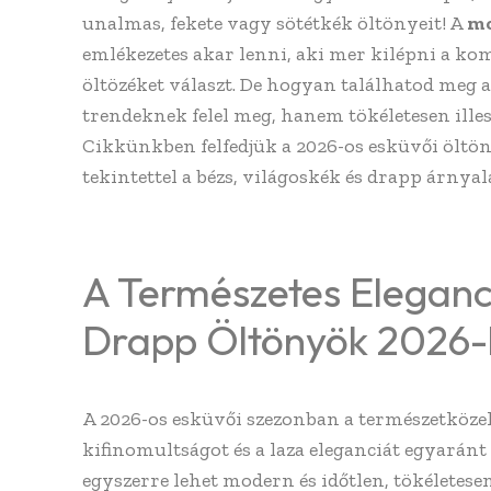
unalmas, fekete vagy sötétkék öltönyeit! A
mo
emlékezetes akar lenni, aki mer kilépni a kom
öltözéket választ. De hogyan találhatod meg a
trendeknek felel meg, hanem tökéletesen ille
Cikkünkben felfedjük a 2026-os esküvői öltö
tekintettel a bézs, világoskék és drapp árnya
A Természetes Eleganc
Drapp Öltönyök 2026
A 2026-os esküvői szezonban a természetköze
kifinomultságot és a laza eleganciát egyaránt
egyszerre lehet modern és időtlen, tökéletese