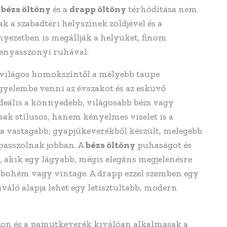
A
bézs öltöny
és a
drapp öltöny
térhódítása nem
k a szabadtéri helyszínek zöldjével és a
rnyezetben is megállják a helyüket, finom
enyasszonyi ruhával.
a világos homokszíntől a mélyebb taupe
igyelembe venni az évszakot és az esküvő
ideális a könnyedebb, világosabb bézs vagy
k stílusos, hanem kényelmes viselet is a
 a vastagabb, gyapjúkeverékből készült, melegebb
passzolnak jobban. A
bézs öltöny
puhaságot és
, akik egy lágyabb, mégis elegáns megjelenésre
 bohém vagy vintage. A drapp ezzel szemben egy
iváló alapja lehet egy letisztultabb, modern
zon és a pamutkeverék kiválóan alkalmasak a