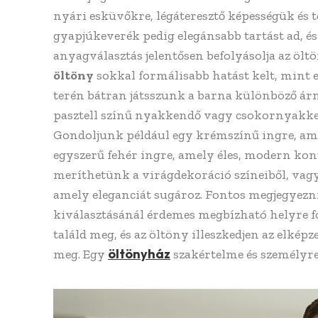
nyári esküvőkre, légáteresztő képességük és 
gyapjúkeverék pedig elegánsabb tartást ad, és
anyagválasztás jelentősen befolyásolja az öl
öltöny
sokkal formálisabb hatást kelt, mint e
terén bátran játsszunk a barna különböző árny
pasztell színű nyakkendő vagy csokornyakkend
Gondoljunk például egy krémszínű ingre, ame
egyszerű fehér ingre, amely éles, modern kont
meríthetünk a virágdekoráció színeiből, vag
amely eleganciát sugároz. Fontos megjegyezn
kiválasztásánál érdemes megbízható helyre f
találd meg, és az öltöny illeszkedjen az elké
öltönyház
meg. Egy
szakértelme és személyre 