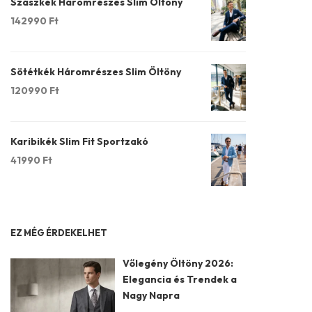
Szászkék Háromrészes Slim Öltöny
142990
Ft
Sötétkék Háromrészes Slim Öltöny
120990
Ft
Karibikék Slim Fit Sportzakó
41990
Ft
EZ MÉG ÉRDEKELHET
Vőlegény Öltöny 2026:
Elegancia és Trendek a
Nagy Napra