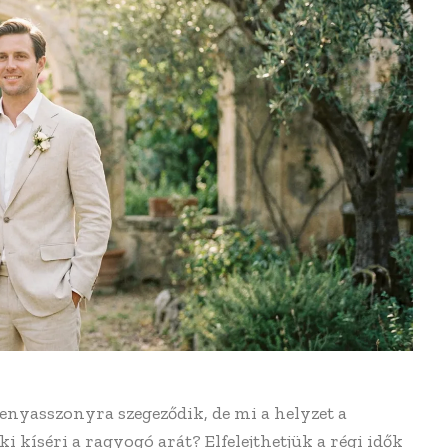
nyasszonyra szegeződik, de mi a helyzet a
i kíséri a ragyogó arát? Elfelejthetjük a régi idők