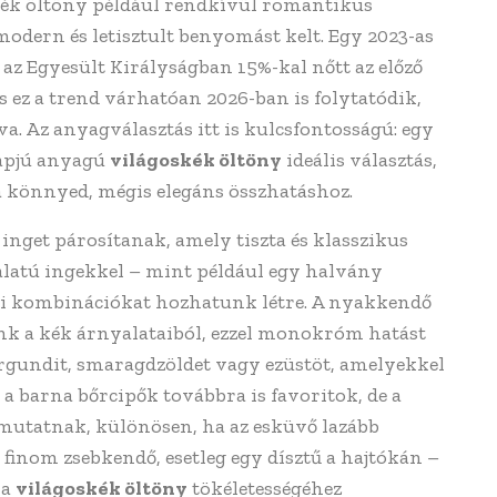
rkék öltöny például rendkívül romantikus
modern és letisztult benyomást kelt. Egy 2023-as
az Egyesült Királyságban 15%-kal nőtt az előző
és ez a trend várhatóan 2026-ban is folytatódik,
a. Az anyagválasztás itt is kulcsfontosságú: egy
apjú anyagú
világoskék öltöny
ideális választás,
l a könnyed, mégis elegáns összhatáshoz.
nget párosítanak, amely tiszta és klasszikus
yalatú ingekkel – mint például egy halvány
edi kombinációkat hozhatunk létre. A nyakkendő
k a kék árnyalataiból, ezzel monokróm hatást
urgundit, smaragdzöldet vagy ezüstöt, amelyekkel
 a barna bőrcipők továbbra is favoritok, de a
 mutatnak, különösen, ha az esküvő lazább
inom zsebkendő, esetleg egy dísztű a hajtókán –
 a
világoskék öltöny
tökéletességéhez