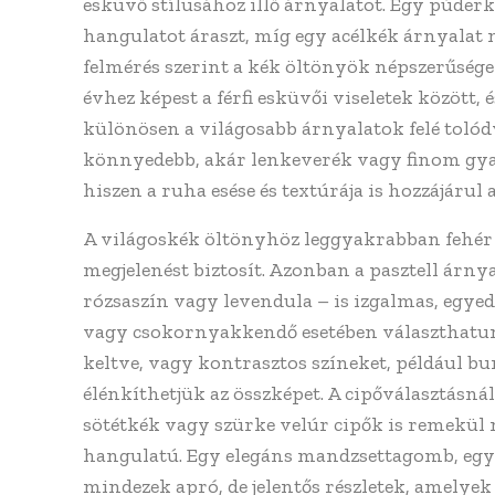
esküvő stílusához illő árnyalatot. Egy púde
hangulatot áraszt, míg egy acélkék árnyalat 
felmérés szerint a kék öltönyök népszerűsége 
évhez képest a férfi esküvői viseletek között, 
különösen a világosabb árnyalatok felé tolódv
könnyedebb, akár lenkeverék vagy finom gy
hiszen a ruha esése és textúrája is hozzájáru
A világoskék öltönyhöz leggyakrabban fehér i
megjelenést biztosít. Azonban a pasztell árn
rózsaszín vagy levendula – is izgalmas, egy
vagy csokornyakkendő esetében választhatun
keltve, vagy kontrasztos színeket, például b
élénkíthetjük az összképet. A cipőválasztásnál
sötétkék vagy szürke velúr cipők is remekül
hangulatú. Egy elegáns mandzsettagomb, egy f
mindezek apró, de jelentős részletek, amelyek