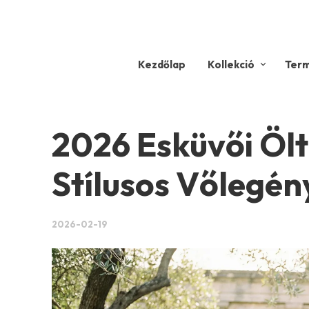
Kezdőlap
Kollekció
Ter
2026 Esküvői Öl
Stílusos Vőlegé
2026-02-19