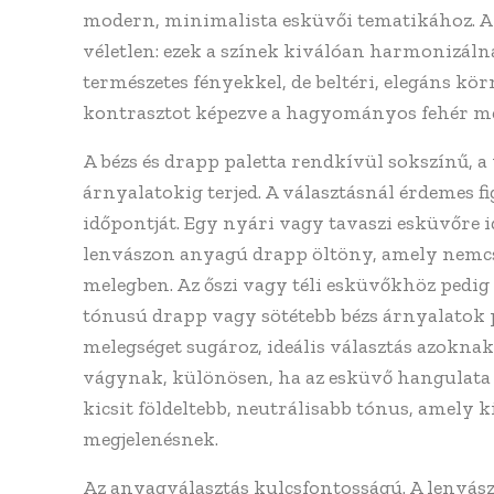
modern, minimalista esküvői tematikához. 
véletlen: ezek a színek kiválóan harmonizálna
természetes fényekkel, de beltéri, elegáns kö
kontrasztot képezve a hagyományos fehér m
A bézs és drapp paletta rendkívül sokszínű, 
árnyalatokig terjed. A választásnál érdemes f
időpontját. Egy nyári vagy tavaszi esküvőre 
lenvászon anyagú drapp öltöny, amely nemcsa
melegben. Az őszi vagy téli esküvőkhöz pedig
tónusú drapp vagy sötétebb bézs árnyalatok 
melegséget sugároz, ideális választás azoknak
vágynak, különösen, ha az esküvő hangulata
kicsit földeltebb, neutrálisabb tónus, amely k
megjelenésnek.
Az anyagválasztás kulcsfontosságú. A lenvás