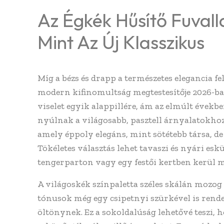
Az Égkék Hűsítő Fuvall
Mint Az Új Klasszikus
Míg a bézs és drapp a természetes elegancia fel
modern kifinomultság megtestesítője 2026-ban.
viselet egyik alappillére, ám az elmúlt évekb
nyúlnak a világosabb, pasztell árnyalatokhoz.
amely éppoly elegáns, mint sötétebb társa, de 
Tökéletes választás lehet tavaszi és nyári es
tengerparton vagy egy festői kertben kerül 
A világoskék színpaletta széles skálán mozog 
tónusok még egy csipetnyi szürkével is rend
öltönynek. Ez a sokoldalúság lehetővé teszi,