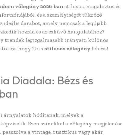
dern vőlegény 2026-ban
stílusos, magabiztos és
fortzónájából, és a személyiségét tükröző
z ideális darabot, amely nemcsak a legújabb
szkedik hozzád és az esküvő hangulatához?
ny trendek legizgalmasabb irányait, különös
latokra, hogy Te is
stílusos vőlegény
lehess!
ia Diadala: Bézs és
-ban
li árnyalatok hódítanak, melyek a
 képviselik. Ezen színekkel a vőlegény megjelenése
n passzolva a vintage, rusztikus vagy akár