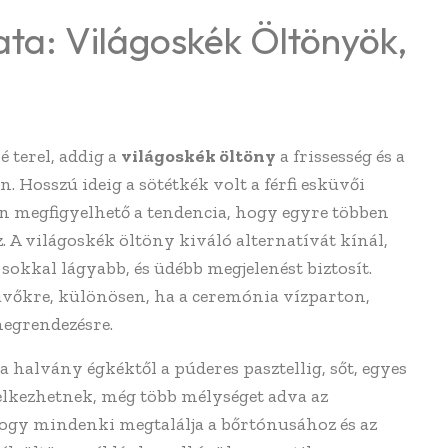
ata: Világoskék Öltönyök,
é terel, addig a
világoskék öltöny
a frissesség és a
 Hosszú ideig a sötétkék volt a férfi esküvői
en megfigyelhető a tendencia, hogy egyre többen
 A világoskék öltöny kiváló alternatívát kínál,
sokkal lágyabb, és üdébb megjelenést biztosít.
küvőkre, különösen, ha a ceremónia vízparton,
megrendezésre.
a halvány égkéktől a púderes pasztellig, sőt, egyes
elkezhetnek, még több mélységet adva az
 hogy mindenki megtalálja a bőrtónusához és az