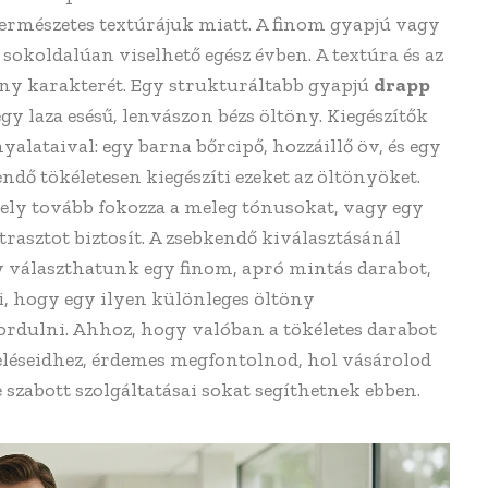
természetes textúrájuk miatt. A finom gyapjú vagy
 sokoldalúan viselhető egész évben. A textúra és az
töny karakterét. Egy strukturáltabb gyapjú
drapp
gy laza esésű, lenvászon bézs öltöny. Kiegészítők
alataival: egy barna bőrcipő, hozzáillő öv, és egy
ő tökéletesen kiegészíti ezeket az öltönyöket.
ly tovább fokozza a meleg tónusokat, vagy egy
rasztot biztosít. A zsebkendő kiválasztásánál
y választhatunk egy finom, apró mintás darabot,
i, hogy egy ilyen különleges öltöny
ordulni. Ahhoz, hogy valóban a tökéletes darabot
pzeléseidhez, érdemes megfontolnod, hol vásárolod
szabott szolgáltatásai sokat segíthetnek ebben.