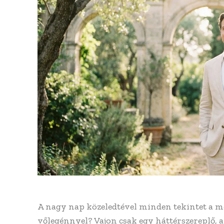
A nagy nap közeledtével minden tekintet a me
vőlegénnyel? Vajon csak egy háttérszereplő, ak