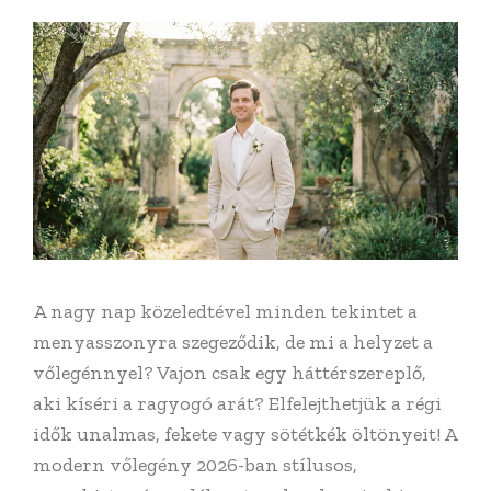
A nagy nap közeledtével minden tekintet a
menyasszonyra szegeződik, de mi a helyzet a
vőlegénnyel? Vajon csak egy háttérszereplő,
aki kíséri a ragyogó arát? Elfelejthetjük a régi
idők unalmas, fekete vagy sötétkék öltönyeit! A
modern vőlegény 2026-ban stílusos,