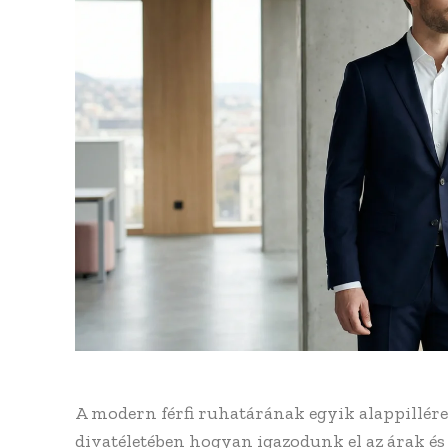
A modern férfi ruhatárának egyik alappillére
divatéletében hogyan igazodunk el az árak é