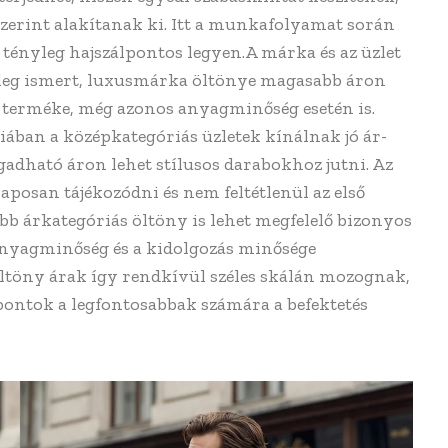
zerint alakítanak ki. Itt a munkafolyamat során
tényleg hajszálpontos legyen.A márka és az üzlet
zileg ismert, luxusmárka öltönye magasabb áron
ó terméke, még azonos anyagminőség esetén is.
iában a középkategóriás üzletek kínálnak jó ár-
gadható áron lehet stílusos darabokhoz jutni. Az
aposan tájékozódni és nem feltétlenül az első
b árkategóriás öltöny is lehet megfelelő bizonyos
 anyagminőség és a kidolgozás minősége
öltöny árak így rendkívül széles skálán mozognak,
pontok a legfontosabbak számára a befektetés