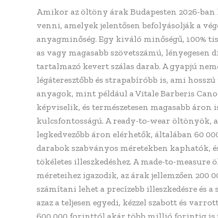
Amikor az öltöny árak Budapesten 2026-ban k
venni, amelyek jelentősen befolyásolják a vé
anyagminőség. Egy kiváló minőségű, 100% tisz
as vagy magasabb szövetszámú, lényegesen drá
tartalmazó kevert szálas darab. A gyapjú nem
légáteresztőbb és strapabíróbb is, ami hosszú 
anyagok, mint például a Vitale Barberis Canon
képviselik, és természetesen magasabb áron i
kulcsfontosságú. A ready-to-wear öltönyök,
legkedvezőbb áron elérhetők, általában 60 00
darabok szabványos méretekben kaphatók, és
tökéletes illeszkedéshez. A made-to-measure 
méreteihez igazodik, az árak jellemzően 200 0
számítani lehet a precízebb illeszkedésre és a 
azaz a teljesen egyedi, kézzel szabott és var
600 000 forinttól akár több millió forintig is