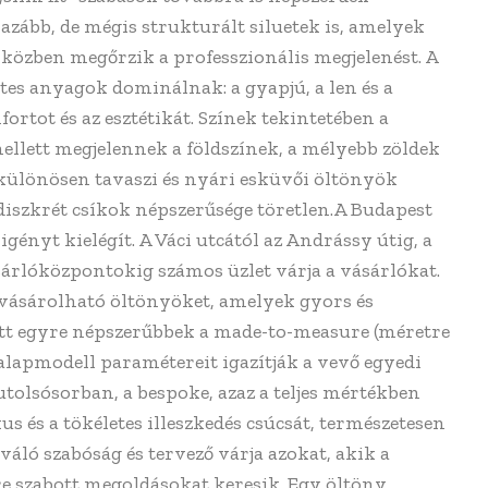
azább, de mégis strukturált siluetek is, amelyek
özben megőrzik a professzionális megjelenést. A
etes anyagok dominálnak: a gyapjú, a len és a
rtot és az esztétikát. Színek tekintetében a
ellett megjelennek a földszínek, a mélyebb zöldek
, különösen tavaszi és nyári esküvői öltönyök
diszkrét csíkok népszerűsége töretlen.A Budapest
gényt kielégít. A Váci utcától az Andrássy útig, a
árlóközpontokig számos üzlet várja a vásárlókat.
gvásárolható öltönyöket, amelyek gyors és
tt egyre népszerűbbek a made-to-measure (méretre
 alapmodell paramétereit igazítják a vevő egyedi
utolsósorban, a bespoke, azaz a teljes mértékben
xus és a tökéletes illeszkedés csúcsát, természetesen
ló szabóság és tervező várja azokat, akik a
 szabott megoldásokat keresik. Egy öltöny