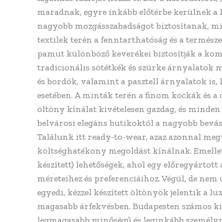
maradnak, egyre inkább előtérbe kerülnek a l
nagyobb mozgásszabadságot biztosítanak, mik
textilek terén a fenntarthatóság és a termész
pamut különböző keverékei biztosítják a komfo
tradicionális sötétkék és szürke árnyalatok m
és bordók, valamint a pasztell árnyalatok is
esetében. A minták terén a finom kockák és a 
öltöny kínálat kivételesen gazdag, és minden i
belvárosi elegáns butikoktól a nagyobb bevás
Találunk itt ready-to-wear, azaz azonnal me
költséghatékony megoldást kínálnak. Emelle
készített) lehetőségek, ahol egy előregyártott
méreteihez és preferenciáihoz. Végül, de nem 
egyedi, kézzel készített öltönyök jelentik a lu
magasabb árfekvésben. Budapesten számos kivá
legmagasabb minőségű és leginkább személyre