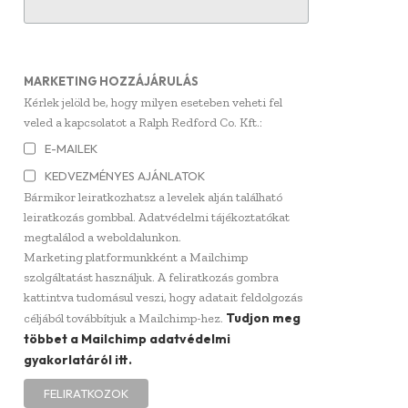
MARKETING HOZZÁJÁRULÁS
Kérlek jelöld be, hogy milyen eseteben veheti fel
veled a kapcsolatot a Ralph Redford Co. Kft.:
E-MAILEK
KEDVEZMÉNYES AJÁNLATOK
Bármikor leiratkozhatsz a levelek alján található
leiratkozás gombbal. Adatvédelmi tájékoztatókat
megtalálod a weboldalunkon.
Marketing platformunkként a Mailchimp
szolgáltatást használjuk. A feliratkozás gombra
kattintva tudomásul veszi, hogy adatait feldolgozás
Tudjon meg
céljából továbbítjuk a Mailchimp-hez.
többet a Mailchimp adatvédelmi
gyakorlatáról itt.