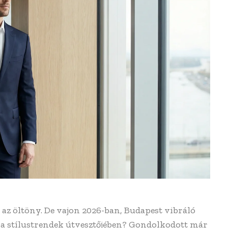
 az öltöny. De vajon 2026-ban, Budapest vibráló
s a stílustrendek útvesztőjében? Gondolkodott már