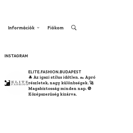
Információk
Fiókom
INSTAGRAM
ELITE.FASHION.BUDAPEST
🎩 Az igazi stílus időtlen.
👞 Apró
részletek, nagy különbségek.
🚀
Magabiztosság minden nap.
🚫
Középszerűség kizárva.