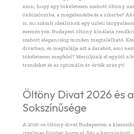
azon, hogy egy tökéletesen szabott öltöny n
önbizalomba, a megjelenésbe és a sikerbe? Aho
is, mi számít ideálisnak egy üzleti tárgyalás
eseményen. Budapest öltöny kínálata rendkívü
szabott eleganciáig minden megtalálható. Kés
divatban, és megtalálja azt a darabot, ami ne
tökéletesen megfelel? Merüljünk el együtt a b
trendeket és az optimális ár-érték arányt!
Öltöny Divat 2026 és a
Sokszínűsége
A 2026-os öltöny divat Budapesten a klasszik
izgalmas fúzióját hozza el. Bár a karcsúsított,