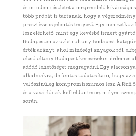
és minden részletet a megrendelő kívánsága s
több próbát is tartanak, hogy a végeredmény 
presztízse is jelentős tényező. Egy nemzetkö
lesz elérhető, mint egy kevésbé ismert gyárt
Budapesten az üzleti öltöny Budapest kategór
érték arányt, ahol minőségi anyagokból, elfo
olcsó öltöny Budapest keresésekor érdemes al
adódó lehetőséget megragadni. Egy alacsonyab
alkalmakra, de fontos tudatosítani, hogy az
valószínűleg kompromisszumos lesz. A férfi 
és a vásárlónak kell eldöntenie, milyen szem
során.