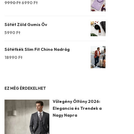
Original
Current
9990
Ft
6990
Ft
price
price
was:
is:
9990 Ft.
6990 Ft.
Sötét Zöld Gumis Öv
5990
Ft
Sötétkék Slim Fit Chino Nadrág
18990
Ft
EZ MÉG ÉRDEKELHET
Vőlegény Öltöny 2026:
Elegancia és Trendek a
Nagy Napra