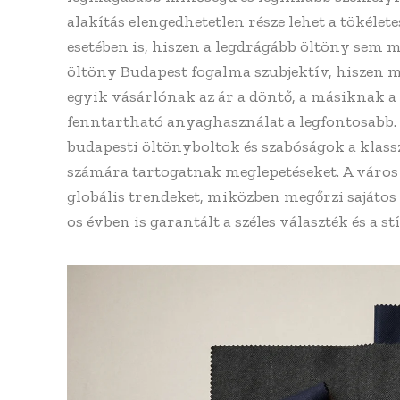
alakítás elengedhetetlen része lehet a tökéle
esetében is, hiszen a legdrágább öltöny sem m
öltöny Budapest fogalma szubjektív, hiszen 
egyik vásárlónak az ár a döntő, a másiknak 
fenntartható anyaghasználat a legfontosabb.
budapesti öltönyboltok és szabóságok a klass
számára tartogatnak meglepetéseket. A város d
globális trendeket, miközben megőrzi sajátos
os évben is garantált a széles választék és a 