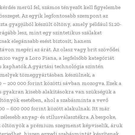
érdés merül fel, számos tényezőt kell figyelembe
gösszeget. Az egyik legfontosabb szempont az
ta gyapjúból készült öltöny, amely például S120-
gább lesz, mint egy szintetikus szálakat
csak elegánsabb esést biztosít, hanem
távon megéri az árát. Az olasz vagy brit szövődei
ico vagy a Loro Piana, a legfelsőbb kategóriát
s kaphatók.A gyártási technológia szintén
 amelyek tömeggyártásban készülnek, a
0 – 200 000 forint közötti sávban mozogva. Ezek a
 gyakran kisebb alakításokra van szükségük a
öltönyök esetében, ahol a szabásminta a vevő
00 – 600 000 forint között alakulnak. Itt már
szélesebb anyag- és stílusválasztékra. A bespoke,
rott öltönyök a prémium szegmenst képviselik, áruk
 terjedhet, hiszen egyedi szabásmintát készítenek,