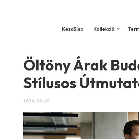
Kezdőlap
Kollekció
Ter
Öltöny Árak Bud
Stílusos Útmutat
2026-02-20