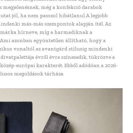
tes megjelenésnek, még a konfekció darabok
utat jól, ha nem passzol hibátlanul.A legjobb
mindenki más-más szempontok alapján ítél. Az
a márka hírneve, míg a harmadiknak a
 Ami azonban egyöntetűen állítható, hogy a
zikus vonaltól az avantgárd stílusig mindenki
ivatpalettája évről évre színesedik, tükrözve a
 közép-európai karakterét. Ebből adódóan a 2026-
stílusos megoldások tárháza.