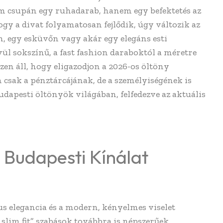
em csupán egy ruhadarab, hanem egy befektetés az
gy a divat folyamatosan fejlődik, úgy változik az
on, egy esküvőn vagy akár egy elegáns esti
l sokszínű, a fast fashion daraboktól a méretre
zen áll, hogy eligazodjon a 2026-os öltöny
m csak a pénztárcájának, de a személyiségének is
udapesti öltönyök világában, felfedezve az aktuális
 Budapesti Kínálat
us elegancia és a modern, kényelmes viselet
 „slim fit” szabások továbbra is népszerűek